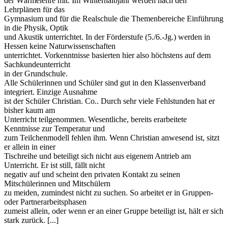
der Wärmelehre mit. Im Winterhalbjahr werden nach den
Lehrplänen für das
Gymnasium und für die Realschule die Themenbereiche Einführung
in die Physik, Optik
und Akustik unterrichtet. In der Förderstufe (5./6.-Jg.) werden in
Hessen keine Naturwissenschaften
unterrichtet. Vorkenntnisse basierten hier also höchstens auf dem
Sachkundeunterricht
in der Grundschule.
Alle Schülerinnen und Schüler sind gut in den Klassenverband
integriert. Einzige Ausnahme
ist der Schüler Christian. Co.. Durch sehr viele Fehlstunden hat er
bisher kaum am
Unterricht teilgenommen. Wesentliche, bereits erarbeitete
Kenntnisse zur Temperatur und
zum Teilchenmodell fehlen ihm. Wenn Christian anwesend ist, sitzt
er allein in einer
Tischreihe und beteiligt sich nicht aus eigenem Antrieb am
Unterricht. Er ist still, fällt nicht
negativ auf und scheint den privaten Kontakt zu seinen
Mitschülerinnen und Mitschülern
zu meiden, zumindest nicht zu suchen. So arbeitet er in Gruppen-
oder Partnerarbeitsphasen
zumeist allein, oder wenn er an einer Gruppe beteiligt ist, hält er sich
stark zurück. [...]