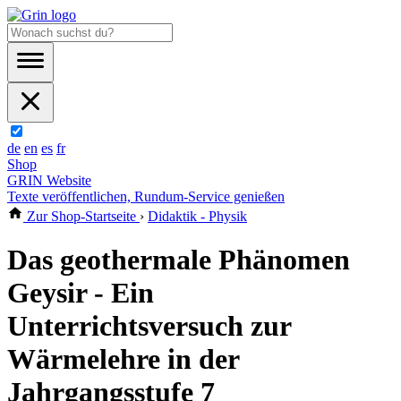
de
en
es
fr
Shop
GRIN Website
Texte veröffentlichen, Rundum-Service genießen
Zur Shop-Startseite
›
Didaktik - Physik
Das geothermale Phänomen
Geysir - Ein
Unterrichtsversuch zur
Wärmelehre in der
Jahrgangsstufe 7