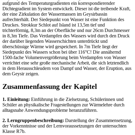
aufgrund des Temperaturgradienten ein korrespondierender
Dichtegradient im System entwickelt. Dieser ist die treibende Kraft,
der eine Zirkulation der Wassermassen im Geysirbassin
aufrechterhält. Der Siedepunkt von Wasser ist eine Funktion des
Druckes. Strokkur Schlot auf Island ist 13,5m tief und
trichterförmig, 8,3m an der Oberfläche und nur 26cm Durchmesser
in 8,3m Tiefe. Das Verdampfen des Wassers wird durch den Druck
der darüber liegenden Wasserschichten unterdrückt und
überschüssige Wärme wird gespeichert. In 7m Tiefe liegt der
Siedepunkt des Wassers schon bei über 116°C! Die annähernd
1500-fache Volumenvergrößerung beim Verdampfen von Wasser
verrichtet eine sehr große mechanische Arbeit, die sich letztendlich
in dem Herausschleudern von Dampf und Wasser, der Eruption, aus
dem Geysir zeigen.
Zusammenfassung der Kapitel
1. Einleitung:
Einführung in die Zielsetzung, Schülerinnen und
Schüler an physikalische Fragestellungen zur Wärmelehre durch
alltagsnahe Anwendungsprobleme heranzuführen.
2. Lerngruppenbeschreibung:
Darstellung der Zusammensetzung,
der Vorkenntnisse und der Lernvoraussetzungen der untersuchten
Klasse R7b.