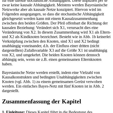
für eine direkte stochastische Abhängigkeit. Diese impliziert per se
zwar keine kausale Abhängigkeit. Meistens werden Bayesianische
Netzwerke aber als kausale Netze konzipiert. Hiervon wird im
Folgenden ausgegangen, so dass die stochastische Abhängigkeit
gleichgesetzt werden kann mit einem Kausalzusammenhang
zwischen den beiden Größen. Der Pfeil offenbart die Richtung der
kausalen Beziehung: Verändert sich X1, verursacht dies eine
Veränderung von X2. In diesem Zusammenhang wird X1 als Eltern-
und X2 als Kindknoten bezeichnet. Besteht wie in Abb. 1b keinerlei
Verknüpfung zwischen den Knoten, sind X1 und X2 bedingt
unabhängig voneinander, d.h. der Einfluss einer dritten (nicht
dargestellten) Zufallsvariable X3 auf die Größe X1 ist unabhängig
von X2, und umgekehrt. Die beiden Knoten können dennoch
abhängig sein, wenn sie z.B. einen gemeinsamen Elternknoten
haben.
Bayesianische Netze werden erstellt, indem eine Vielzahl von
Kausalkonstrukten und bedingten Unabhängigkeiten zwischen
Knoten (vgl. Abb. 1) zu einem gemeinsamen Gerüst verwoben
werden. Ein einfaches Bayes-Netz mit fünf Knoten ist in Abb. 2
dargestellt.
Zusammenfassung der Kapitel
1. Einleitung:
Dieses Kapitel führt in die Bedeutung des