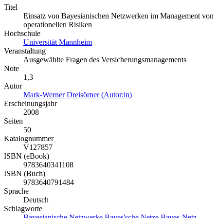
Titel
Einsatz von Bayesianischen Netzwerken im Management von
operationellen Risiken
Hochschule
Universität Mannheim
Veranstaltung
Ausgewählte Fragen des Versicherungsmanagements
Note
1,3
Autor
Mark-Werner Dreisörner (Autor:in)
Erscheinungsjahr
2008
Seiten
50
Katalognummer
V127857
ISBN (eBook)
9783640341108
ISBN (Buch)
9783640791484
Sprache
Deutsch
Schlagworte
Bayesianische Netzwerke
Bayes'sche Netze
Bayes-Netz