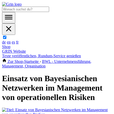
de
en
es
fr
Shop
GRIN Website
Texte veröffentlichen, Rundum-Service genießen
Zur Shop-Startseite
›
BWL - Unternehmensführung,
Management, Organisation
Einsatz von Bayesianischen
Netzwerken im Management
von operationellen Risiken