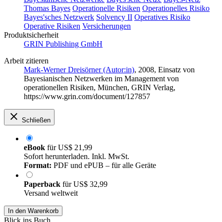
Thomas Bayes
Operationelle Risiken
Operationelles Risiko
Bayes'sches Netzwerk
Solvency II
Operatives Risiko
Operative Risiken
Versicherungen
Produktsicherheit
GRIN Publishing GmbH
Arbeit zitieren
Mark-Werner Dreisörner (Autor:in)
, 2008, Einsatz von
Bayesianischen Netzwerken im Management von
operationellen Risiken, München, GRIN Verlag,
https://www.grin.com/document/127857
Schließen
eBook
für
US$ 21,99
Sofort herunterladen. Inkl. MwSt.
Format:
PDF und ePUB – für alle Geräte
Paperback
für
US$ 32,99
Versand weltweit
In den Warenkorb
Blick ins Buch