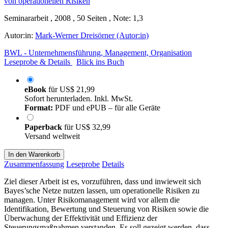
Seminararbeit , 2008 , 50 Seiten , Note: 1,3
Autor:in:
Mark-Werner Dreisörner (Autor:in)
BWL - Unternehmensführung, Management, Organisation
Leseprobe & Details
Blick ins Buch
eBook
für
US$ 21,99
Sofort herunterladen. Inkl. MwSt.
Format:
PDF und ePUB – für alle Geräte
Paperback
für
US$ 32,99
Versand weltweit
In den Warenkorb
Zusammenfassung
Leseprobe
Details
Ziel dieser Arbeit ist es, vorzuführen, dass und inwieweit sich
Bayes’sche Netze nutzen lassen, um operationelle Risiken zu
managen. Unter Risikomanagement wird vor allem die
Identifikation, Bewertung und Steuerung von Risiken sowie die
Überwachung der Effektivität und Effizienz der
Steuerungsmaßnahmen verstanden. Es soll gezeigt werden, dass