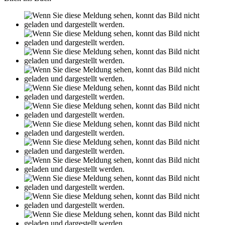
Leseprobe aus 50 Seiten
Grin.com
Versand
Kontakt
Datenschutz
AGB
Impressum
Vertrag widerrufen