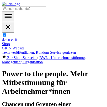
de
en
es
fr
Shop
GRIN Website
Texte veröffentlichen, Rundum-Service genießen
Zur Shop-Startseite
›
BWL - Unternehmensführung,
Management, Organisation
Power to the people. Mehr
Mitbestimmung für
Arbeitnehmer*innen
Chancen und Grenzen einer