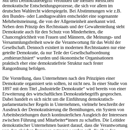
Mit dem Demokratiebegriff verbinden die meisten Menschen
demokratische Entscheidungsprozesse, die sich vor allem im
deutschen Wahlrecht widerspiegeln. Bei Abstimmungen wie z.B.
den Bundes- oder Landtagswahlen entscheidet eine sogenannte
Mehrheitsmeinung, die von der Allgemeinheit anerkannt wird.
Neben dem Prinzip des Rechtsstaats und der Gewaltenteilung steht
Demokratie auch für den Schutz von Minderheiten, die
Chancengleichheit von Frauen und Männern, die Meinungs- und
Versammlungsfreiheit sowie die Verantwortung für das Wohl der
Gesellschaft. Dennoch existiert in modernen Rechtsstaaten nur eine
geteilte Demokratie, da nur Teile der Gesellschaftsordnung
„enthierarchisiert“ wurden und ökonomische Organisationen
praktisch eher eine demokratiefreie Struktur nach fester
Rangordnung befolgen.
Die Vorstellung, dass Unternehmen nach den Prinzipien einer
Demokratie organisiert sein sollten, ist nicht neu. In einer Studie von
1897 mit dem Titel „Industrielle Demokratie“ wird bereits von einer
Erweiterung des wirtschaftlichen Demokratiebegriffs gesprochen.
Dabei handelt es sich nicht um die Einführung demokratisch-
parlamentarischer Regeln in Unternehmen, vielmehr beschreibt der
Ausdruck der Demokratisierung die Bemühungen, ein System von
Arbeitsbeziehungen durch kontinuierlichen Ausgleich der Interessen
zwischen Führung und Mitarbeiter*innen zu schaffen. Die Leitidee
demokratischer Unternehmen basiert darauf, dass die Verantwortung