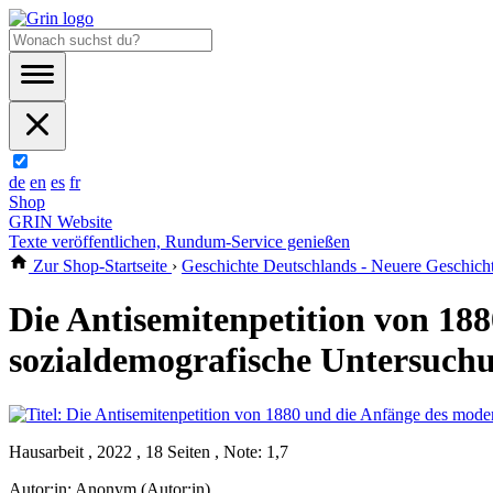
de
en
es
fr
Shop
GRIN Website
Texte veröffentlichen, Rundum-Service genießen
Zur Shop-Startseite
›
Geschichte Deutschlands - Neuere Geschich
Die Antisemitenpetition von 18
sozialdemografische Untersuchun
Hausarbeit , 2022 , 18 Seiten , Note: 1,7
Autor:in:
Anonym (Autor:in)