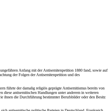
 ungefähren Anfang mit der Antisemitenpetition 1880 fand, sowie auf
rachtung der Folgen der Antisemitenpetition und des
tern führte der damalig religiös geprägte Antisemitismus bereits von
ten diese antisemitischen Handlungen unter anderem in weiteren
ie ihnen die Durchführung bestimmter Berufsbilder oder den Besitz
 sich antisemitische politische Parteien in Deutschland, Frankreich