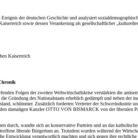
s Ereignis der deutschen Geschichte und analysiert sozialdemographisch
aiserreich sowie dessen Verankerung als gesellschaftlicher „kulturell
n
chen Kaiserreich
 Chronik
fenden Folgen der zweiten Weltwirtschaftskrise verstärkten die anti
ie Gründung des Nationalstaats erheblich gedämpft und neben der indu
nd, schlimmer. Zusätzlich forderten Vertreter der Schwerindustrie und
r es den damaligen Kanzler OTTO VON BISMARCK von der liberalen Part
urch, wandte sich an konservative Parteien und an das katholische Z
troffene liberale Bürgertum an. Trotzdem wurden während der Wirtscha
che Entwicklung verantwortlich machten und sich gegen ihre rechtliche 