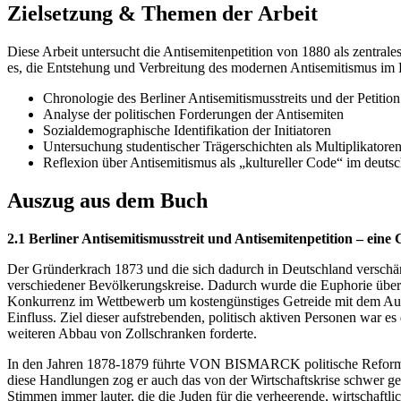
Zielsetzung & Themen der Arbeit
Diese Arbeit untersucht die Antisemitenpetition von 1880 als zentrale
es, die Entstehung und Verbreitung des modernen Antisemitismus im K
Chronologie des Berliner Antisemitismusstreits und der Petition
Analyse der politischen Forderungen der Antisemiten
Sozialdemographische Identifikation der Initiatoren
Untersuchung studentischer Trägerschichten als Multiplikatore
Reflexion über Antisemitismus als „kultureller Code“ im deuts
Auszug aus dem Buch
2.1 Berliner Antisemitismusstreit und Antisemitenpetition – eine
Der Gründerkrach 1873 und die sich dadurch in Deutschland verschär
verschiedener Bevölkerungskreise. Dadurch wurde die Euphorie über d
Konkurrenz im Wettbewerb um kostengünstiges Getreide mit dem Ausla
Einfluss. Ziel dieser aufstrebenden, politisch aktiven Personen wa
weiteren Abbau von Zollschranken forderte.
In den Jahren 1878-1879 führte VON BISMARCK politische Reformen d
diese Handlungen zog er auch das von der Wirtschaftskrise schwer ge
Stimmen immer lauter, die die Juden für die verheerende, wirtschaftli