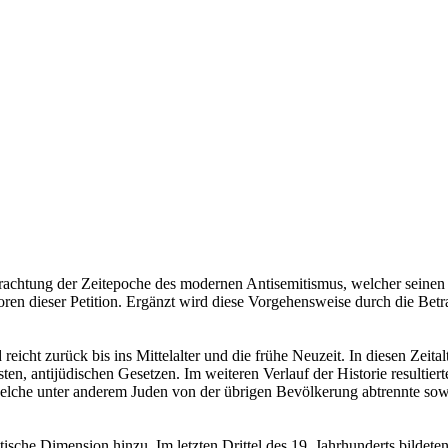
trachtung der Zeitepoche des modernen Antisemitismus, welcher seinen
oren dieser Petition. Ergänzt wird diese Vorgehensweise durch die Bet
eicht zurück bis ins Mittelalter und die frühe Neuzeit. In diesen Zeital
en, antijüdischen Gesetzen. Im weiteren Verlauf der Historie resultier
welche unter anderem Juden von der übrigen Bevölkerung abtrennte sow
tische Dimension hinzu. Im letzten Drittel des 19. Jahrhunderts bildeten