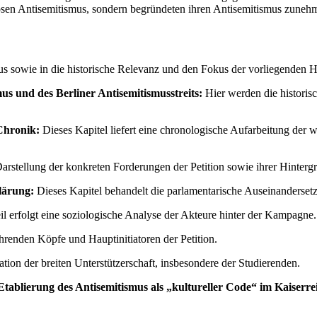
giösen Antisemitismus, sondern begründeten ihren Antisemitismus zunehm
us sowie in die historische Relevanz und den Fokus der vorliegenden H
us und des Berliner Antisemitismusstreits:
Hier werden die historisc
 Chronik:
Dieses Kapitel liefert eine chronologische Aufarbeitung der 
Darstellung der konkreten Forderungen der Petition sowie ihrer Hinterg
lärung:
Dieses Kapitel behandelt die parlamentarische Auseinandersetz
il erfolgt eine soziologische Analyse der Akteure hinter der Kampagne.
ührenden Köpfe und Hauptinitiatoren der Petition.
tion der breiten Unterstützerschaft, insbesondere der Studierenden.
 Etablierung des Antisemitismus als „kultureller Code“ im Kaiserre