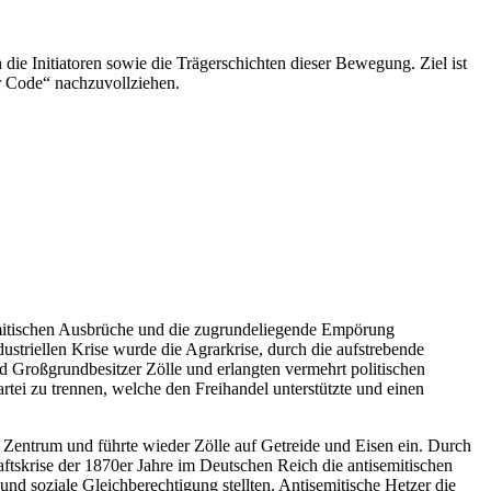
 die Initiatoren sowie die Trägerschichten dieser Bewegung. Ziel ist
er Code“ nachzuvollziehen.
semitischen Ausbrüche und die zugrundeliegende Empörung
striellen Krise wurde die Agrarkrise, durch die aufstrebende
 Großgrundbesitzer Zölle und erlangten vermehrt politischen
ei zu trennen, welche den Freihandel unterstützte und einen
entrum und führte wieder Zölle auf Getreide und Eisen ein. Durch
ftskrise der 1870er Jahre im Deutschen Reich die antisemitischen
und soziale Gleichberechtigung stellten. Antisemitische Hetzer die