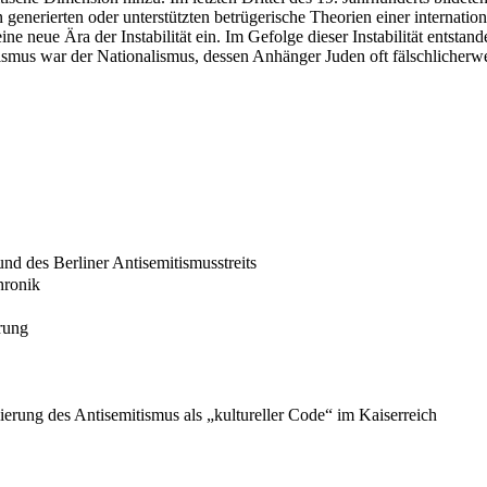
 generierten oder unterstützten betrügerische Theorien einer internat
ine neue Ära der Instabilität ein. Im Gefolge dieser Instabilität en
tismus war der Nationalismus, dessen Anhänger Juden oft fälschlicherwe
nd des Berliner Antisemitismusstreits
hronik
rung
lierung des Antisemitismus als „kultureller Code“ im Kaiserreich