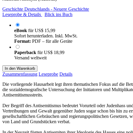
Geschichte Deutschlands - Neuere Geschichte
Leseprobe & Details
Blick ins Buch
eBook
für
US$ 15,99
Sofort herunterladen. Inkl. MwSt.
Format:
PDF – für alle Geräte
Paperback
für
US$ 18,99
Versand weltweit
In den Warenkorb
Zusammenfassung
Leseprobe
Details
Die vorliegende Hausarbeit legt ihren thematischen Fokus auf die Be
die sozialdemografische Untersuchung der Initiatoren und Multiplikat
Antisemitismusstreits.
Der Begriff des Antisemitismus bedeutet Vorurteil oder Judenhass und r
Vertreibungen und Gewalt gegenüber Juden sogar schon bis hin zu erst
gesellschaftlichen Gebräuchen und regierungspolitischen Gesetzen, 
von Land und Grundstücken verbat.
In der Neuzeit fügten Antisemiten ihrer Ideologie des Hasses eine poli