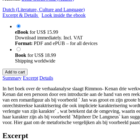
Dutch (Literature, Culture and Language)
Excerpt & Details
Look inside the ebook
eBook
for
US$ 15.99
Download immediately. Incl. VAT
Format:
PDF and ePUB – for all devices
Book
for
US$ 18.99
Shipping worldwide
Add to cart
Summary
Excerpt
Details
In het boek over de verhaalanalyse slaagt Rimmon- Kenan drie werkw
Kenan dat een persoon door een introductie aan de hand van een reeks
van een romanfiguur als bij voorbeeld ` Jan was groot en zijn groo
onrechtstreekse karaktrisering die ook impliciete karakterisering wo
verlengte van zijn karakter` , wat betekent dat de omgeving, waarin e
haar karakter zijn als bij voorbeeld `Mijnheer De Langneus` kan sug
voor. Hier gaat om de metaforische vergelijken als bij voorbeeld paard
Excerpt