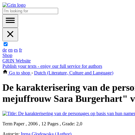
de
en
es
fr
Shop
GRIN Website
Publish your texts - enjoy our full service for authors
Go to shop
›
Dutch (Literature, Culture and Language)
De karakterisering van de pers
mejuffrouw Sara Burgerhart" v
Term Paper , 2006 , 12 Pages , Grade: 2,0
Autor:in:
Irena Glodowska (Author)