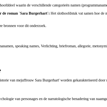
 hoofddeel waarin de verschillende categorieën namen (programmanamen
or de roman `Sara Burgerhart`:
Het slothoofdstuk vat samen hoe de na
re bronnen voor dit onderzoek.
manamen, speaking names, Verlichting, briefroman, allegorie, metonym
?
storie van mejuffrouw Sara Burgerhart' worden gekarakteriseerd door
 psychologie van personages en de narratologische benadering van naamg