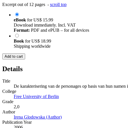
Excerpt out of 12 pages -
scroll top
eBook
for
US$ 15.99
Download immediately. Incl. VAT
Format:
PDF and ePUB – for all devices
Book
for
US$ 18.99
Shipping worldwide
Add to cart
Details
Title
De karakterisering van de personages op basis van hun namen 
College
Free University of Berlin
Grade
2,0
Author
Irena Glodowska (Author)
Publication Year
2006