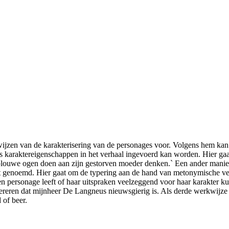
ijzen van de karakterisering van de personages voor. Volgens hem kan
 karaktereigenschappen in het verhaal ingevoerd kan worden. Hier gaat h
te blouwe ogen doen aan zijn gestorven moeder denken.` Een ander ma
rdt genoemd. Hier gaat om de typering aan de hand van metonymische ver
en personage leeft of haar uitspraken veelzeggend voor haar karakter k
gereren dat mijnheer De Langneus nieuwsgierig is. Als derde werkwijze 
 of beer.