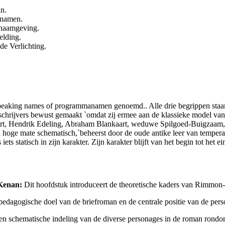
n.
anamen.
 naamgeving.
elding.
de Verlichting.
 speaking names of programmanamen genoemd.. Alle drie begrippen sta
chrijvers bewust gemaakt `omdat zij ermee aan de klassieke model van 
art, Hendrik Edeling, Abraham Blankaart, weduwe Spilgoed-Buigzaam, S
n hoge mate schematisch,`beheerst door de oude antike leer van tempera
 statisch in zijn karakter. Zijn karakter blijft van het begin tot het e
 Kenan:
Dit hoofdstuk introduceert de theoretische kaders van Rimmon-K
pedagogische doel van de briefroman en de centrale positie van de pers
en schematische indeling van de diverse personages in de roman rondo