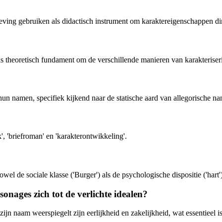
ving gebruiken als didactisch instrument om karaktereigenschappen dir
theoretisch fundament om de verschillende manieren van karakteriseri
hun namen, specifiek kijkend naar de statische aard van allegorische n
', 'briefroman' en 'karakterontwikkeling'.
l de sociale klasse ('Burger') als de psychologische dispositie ('hart')
ages zich tot de verlichte idealen?
ijn naam weerspiegelt zijn eerlijkheid en zakelijkheid, wat essentieel 