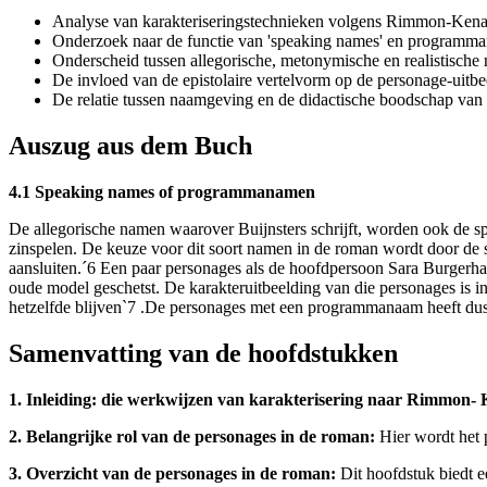
Analyse van karakteriseringstechnieken volgens Rimmon-Kena
Onderzoek naar de functie van 'speaking names' en programm
Onderscheid tussen allegorische, metonymische en realistische
De invloed van de epistolaire vertelvorm op de personage-uitbe
De relatie tussen naamgeving en de didactische boodschap van 
Auszug aus dem Buch
4.1 Speaking names of programmanamen
De allegorische namen waarover Buijnsters schrijft, worden ook de
zinspelen. De keuze voor dit soort namen in de roman wordt door de s
aansluiten.´6 Een paar personages als de hoofdpersoon Sara Burgerh
oude model geschetst. De karakteruitbeelding van die personages is i
hetzelfde blijven`7 .De personages met een programmanaam heeft dus iets
Samenvatting van de hoofdstukken
1. Inleiding: die werkwijzen van karakterisering naar Rimmon-
2. Belangrijke rol van de personages in de roman:
Hier wordt het 
3. Overzicht van de personages in de roman:
Dit hoofdstuk biedt e