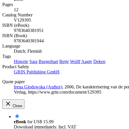
Pages
12
Catalog Number
V129395
ISBN (eBook)
9783640381951
ISBN (Book)
9783640381944
Language
Dutch; Flemish
Tags
Historie
Sara
Burgerhart
Betje
Wolff
Aagje
Deken
Product Safety
GRIN Publishing GmbH
Quote paper
Irena Glodowska (Author)
, 2006, De karakterisering van de 
Verlag, https://www.grin.com/document/129395
Close
eBook
for
US$ 15.99
Download immediately. Incl. VAT