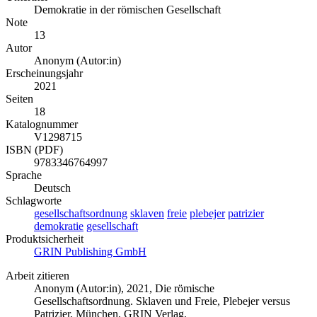
Demokratie in der römischen Gesellschaft
Note
13
Autor
Anonym (Autor:in)
Erscheinungsjahr
2021
Seiten
18
Katalognummer
V1298715
ISBN (PDF)
9783346764997
Sprache
Deutsch
Schlagworte
gesellschaftsordnung
sklaven
freie
plebejer
patrizier
demokratie
gesellschaft
Produktsicherheit
GRIN Publishing GmbH
Arbeit zitieren
Anonym (Autor:in)
, 2021, Die römische
Gesellschaftsordnung. Sklaven und Freie, Plebejer versus
Patrizier, München, GRIN Verlag,