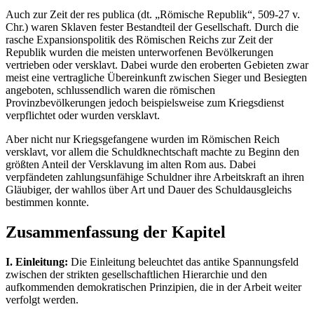
Auch zur Zeit der res publica (dt. „Römische Republik“, 509-27 v.
Chr.) waren Sklaven fester Bestandteil der Gesellschaft. Durch die
rasche Expansionspolitik des Römischen Reichs zur Zeit der
Republik wurden die meisten unterworfenen Bevölkerungen
vertrieben oder versklavt. Dabei wurde den eroberten Gebieten zwar
meist eine vertragliche Übereinkunft zwischen Sieger und Besiegten
angeboten, schlussendlich waren die römischen
Provinzbevölkerungen jedoch beispielsweise zum Kriegsdienst
verpflichtet oder wurden versklavt.
Aber nicht nur Kriegsgefangene wurden im Römischen Reich
versklavt, vor allem die Schuldknechtschaft machte zu Beginn den
größten Anteil der Versklavung im alten Rom aus. Dabei
verpfändeten zahlungsunfähige Schuldner ihre Arbeitskraft an ihren
Gläubiger, der wahllos über Art und Dauer des Schuldausgleichs
bestimmen konnte.
Zusammenfassung der Kapitel
I. Einleitung:
Die Einleitung beleuchtet das antike Spannungsfeld
zwischen der strikten gesellschaftlichen Hierarchie und den
aufkommenden demokratischen Prinzipien, die in der Arbeit weiter
verfolgt werden.