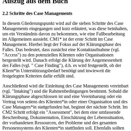
Auszug aus dem Buch
2.2 Schritte des Case Managements
In diesem Gliederungspunkt wird auf die sieben Schritte des Case
Managements eingegangen und kurz erläutert, was diese beinhalten,
um ein Verständnis davon zu bekommen, wie eine Fallbearbeitung
im Allgemeinen aussieht. CM1* ist der erste Schritt im Case
Management. Hierbei liegt der Fokus auf der Klärungsphase des
Falles. Das bedeutet, dass zunächst eine Kontaktaufnahme (vgl.
"Access") zu den potenziellen Klienten oder Organisationen
hergestellt wird. Danach erfolgt die Klärung der Angemessenheit
des Falles (vgl. " Case Finding"), d.h. es wird festgestellt, ob der
Klient*in Unterstützungsbedarf benötigt und inwieweit die
festgelegten Kriterien dafür erfüllt sind.
Anschließend wird die Einleitung des Case Managements vereinbart
(vgl. "Intaking") und die Rahmenbedingungen bestimmt. Sobald die
Klärungsphase abgeschlossen ist und eine Vereinbarung oder ein
Vertrag von seitens des Klienten*in oder einer Organisation und des
Case Managers*in stattgefunden hat, beginnt der nächste Schritt. Im
CM2 Schritt erfolgt ein "Assessment", bei dem eine umfassende
Beschreibung, Dokumentation, Einschätzung der Lebenssituation,
der vorhandenen Ressourcen, der Probleme und des gesamten
Personensystems des Klienten*in stattfinden soll. Ebenfalls sollten