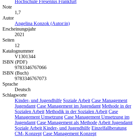
Hochschule Fresenius Frankfurt
Note
1,7
Autor
Angelina Konzok (Autor:in)
Erscheinungsjahr
2021
Seiten
12
Katalognummer
V1301344
ISBN (PDF)
9783346767066
ISBN (Buch)
9783346767073
Sprache
Deutsch
Schlagworte
Kinder- und Jugendhilfe
Soziale Arbeit
Case Management
Jugendamt
Case Management im Jugendamt
Methode in der
Sozialen Arbeit
Methodik in der Sozialen Arbeit
Case
Management Umsetzung
Case Management Umsetzung im
Jugendamt
Case Management als Methode
Arbeit Jugendamt
Soziale Arbeit Kinder- und Jugendhilfe
Einzelfallberatung
CM- Konzept
Case Management Konzept