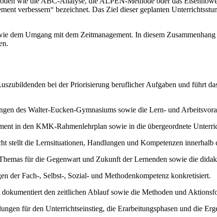
den wie die ABC-Analyse, die ALPEN-Methode oder das Eisenhower-Pri
ment verbessern“ bezeichnet. Das Ziel dieser geplanten Unterrichtsstu
s sowie dem Umgang mit dem Zeitmanagement. In diesem Zusammenhang
en.
uszubildenden bei der Priorisierung beruflicher Aufgaben und führt da
ngen des Walter-Eucken-Gymnasiums sowie die Lern- und Arbeitsvorau
ent in den KMK-Rahmenlehrplan sowie in die übergeordnete Unterrich
cht stellt die Lernsituationen, Handlungen und Kompetenzen innerhalb 
 Themas für die Gegenwart und Zukunft der Lernenden sowie die didakt
en der Fach-, Selbst-, Sozial- und Methodenkompetenz konkretisiert.
g dokumentiert den zeitlichen Ablauf sowie die Methoden und Aktionsf
ngen für den Unterrichtseinstieg, die Erarbeitungsphasen und die Ergeb