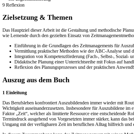
9 Reflexion
Zielsetzung & Themen
Das Hauptziel dieser Arbeit ist die Gestaltung und methodische Plan
wie Lernende durch den gezielten Einsatz von Zeitmanagementmethoden
Einführung in die Grundlagen des Zeitmanagements für Auszub
Vermittlung praktischer Methoden wie der ABC-Analyse und 
Integration von Kompetenzförderung (Fach-, Selbst-, Sozial-
Didaktische Planung einer Unterrichtsreihe mit Fokus auf handl
Reflexion des Planungsprozesses und der praktischen Anwendba
Auszug aus dem Buch
1 Einleitung
Das Berufsleben konfrontiert Auszubildenden immer wieder mit Rout
Wichtigkeit auseinanderzusetzen. Insbesondere für Auszubildene im 
Faktor „Zeit“, welcher als limitierte Ressource eine entscheidende R
Termindruck ausgehend von Vorgesetzten immer stärker, kann das be
Umgang mit der verfügbaren Zeit im beruflichen Alltag hilfreich und e