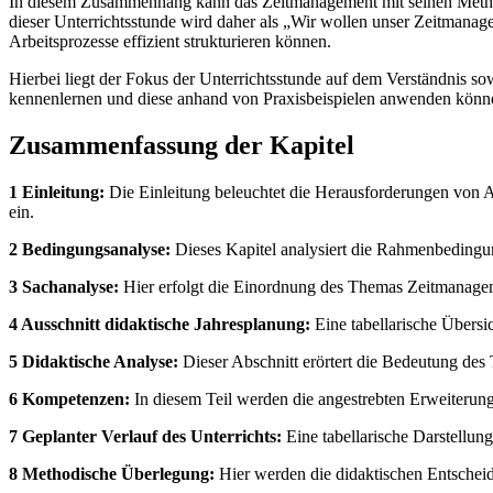
In diesem Zusammenhang kann das Zeitmanagement mit seinen Metho
dieser Unterrichtsstunde wird daher als „Wir wollen unser Zeitmanage
Arbeitsprozesse effizient strukturieren können.
Hierbei liegt der Fokus der Unterrichtsstunde auf dem Verständni
kennenlernen und diese anhand von Praxisbeispielen anwenden könn
Zusammenfassung der Kapitel
1 Einleitung:
Die Einleitung beleuchtet die Herausforderungen von A
ein.
2 Bedingungsanalyse:
Dieses Kapitel analysiert die Rahmenbedingu
3 Sachanalyse:
Hier erfolgt die Einordnung des Themas Zeitmanagem
4 Ausschnitt didaktische Jahresplanung:
Eine tabellarische Übersi
5 Didaktische Analyse:
Dieser Abschnitt erörtert die Bedeutung des
6 Kompetenzen:
In diesem Teil werden die angestrebten Erweiterung
7 Geplanter Verlauf des Unterrichts:
Eine tabellarische Darstellun
8 Methodische Überlegung:
Hier werden die didaktischen Entscheidu