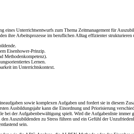
ung eines Unterrichtsentwurfs zum Thema Zeitmanagement für Auszubild
 ihre Arbeitsprozesse im beruflichen Alltag effizienter strukturieren
ildende.
dem Eisenhower-Prinzip.
 und Methodenkompetenz).
ungsorientiertes Lernen.
rkeit im Unterrichtskontext.
ineaufgaben sowie komplexen Aufgaben und fordert sie in diesem Zusa
ersten Ausbildungsjahr kann die Einordnung und Priorisierung verschi
olle bei der Aufgabenbewältigung spielt. Wird die Aufgabenliste immer 
i den Auszubildenden zu Stress führen und ein Gefühl der Unzufriede
ntlastend sein.