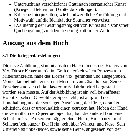
Untersuchung verschiedener Gattungen spartanischer Kunst
(Krieger-, Helden- und Götterdarstellungen).
Kritische Interpretation, wie handwerkliche Ausführung und
Motivwahl auf die Identität der Spartaner verweisen.
Evaluierung der Leistungsfähigkeit von Kunst als historischer
Quellengattung zur Identifizierung kultureller Werte.
Auszug aus dem Buch
3.1 Die Kriegerdarstellungen
Die erste Abbildung stammt aus dem Halsschmuck des Kraters von
Vix. Dieser Krater wurde im Grab einer keltischen Prinzessin in
Mittelfrankreich, nahe des Dorfes Vix, gefunden und ausgegraben.
Momentan befindet er sich im Museum von Châtillon-sur-Seine.
Forscher sind sich einig, dass er im 6. Jahrhundert hergestellt
worden sein musste. Auf der Abbildung ist ein voll bewaffneter
Hoplit zu sehen. Obwohl der Speer fehlt, ist aufgrund der
Handhaltung und der sonstigen Ausrüstung der Figur, darauf zu
schließen, dass er ursprünglich einen getragen hat. Neben der Hand,
die vermutlich den Speer getragen hat, hält die andere Hand einen
Schild umfasst. Außerdem trägt er einen Helm, Brustpanzer und
Schienenbeinpanzer. Der Helm geht über Wangen und Nase. Sein
Unterleib ist unbekleidet, sowie seine Beine, abgesehen von den