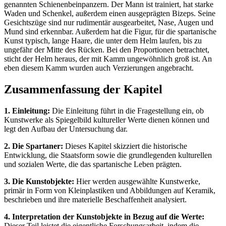
genannten Schienenbeinpanzern. Der Mann ist trainiert, hat starke
Waden und Schenkel, außerdem einen ausgeprägten Bizeps. Seine
Gesichtszüge sind nur rudimentär ausgearbeitet, Nase, Augen und
Mund sind erkennbar. Außerdem hat die Figur, für die spartanische
Kunst typisch, lange Haare, die unter dem Helm laufen, bis zu
ungefähr der Mitte des Rücken. Bei den Proportionen betrachtet,
sticht der Helm heraus, der mit Kamm ungewöhnlich groß ist. An
eben diesem Kamm wurden auch Verzierungen angebracht.
Zusammenfassung der Kapitel
1. Einleitung:
Die Einleitung führt in die Fragestellung ein, ob
Kunstwerke als Spiegelbild kultureller Werte dienen können und
legt den Aufbau der Untersuchung dar.
2. Die Spartaner:
Dieses Kapitel skizziert die historische
Entwicklung, die Staatsform sowie die grundlegenden kulturellen
und sozialen Werte, die das spartanische Leben prägten.
3. Die Kunstobjekte:
Hier werden ausgewählte Kunstwerke,
primär in Form von Kleinplastiken und Abbildungen auf Keramik,
beschrieben und ihre materielle Beschaffenheit analysiert.
4. Interpretation der Kunstobjekte in Bezug auf die Werte:
Dieser Teil leistet die eigentliche Forschungsarbeit, indem die