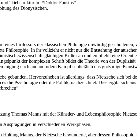
und Triebstruktur im *Doktor Faustus*.
höhung des Dionysischen.
 und eines Professors der klassischen Philologie unwürdig gescholten
e Philosophie. In ihr vollzieht er nicht nur die Entstehung der attisch
timistisch-wissenschaftsgläubigen Kultur an und empfiehlt eine Orienti
gelpunkt der komplexen Schrift bildet die Theorie von der Duplizität d
reinigung nach andauerndem Kampf schließlich das großartige Kunstwe
iebe gebunden. Hervorzuheben ist allerdings, dass Nietzsche sich bei d
 es die Psychologie oder die Politik, nachzeichnet. Dies ergibt sich a
rbrechen“.
etzung Thomas Manns mit der Künstler- und Lebensphilosophie Nietzsc
hen Ausprägungen in verschiedenen Werkphasen.
 Haltung Manns, der Nietzsche bewunderte, aber dessen Philosophie nic