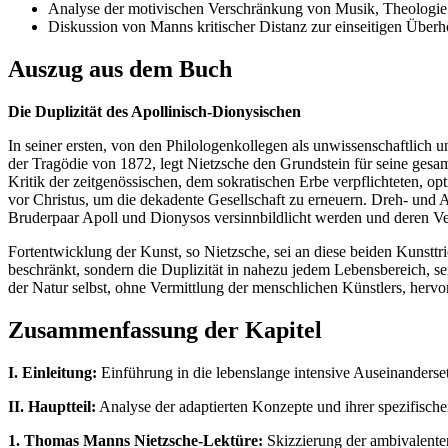
Analyse der motivischen Verschränkung von Musik, Theologie 
Diskussion von Manns kritischer Distanz zur einseitigen Über
Auszug aus dem Buch
Die Duplizität des Apollinisch-Dionysischen
In seiner ersten, von den Philologenkollegen als unwissenschaftlich
der Tragödie von 1872, legt Nietzsche den Grundstein für seine gesamt
Kritik der zeitgenössischen, dem sokratischen Erbe verpflichteten, op
vor Christus, um die dekadente Gesellschaft zu erneuern. Dreh- und An
Bruderpaar Apoll und Dionysos versinnbildlicht werden und deren Ve
Fortentwicklung der Kunst, so Nietzsche, sei an diese beiden Kunsttr
beschränkt, sondern die Duplizität in nahezu jedem Lebensbereich, sei
der Natur selbst, ohne Vermittlung der menschlichen Künstlers, hervo
Zusammenfassung der Kapitel
I. Einleitung:
Einführung in die lebenslange intensive Auseinanders
II. Hauptteil:
Analyse der adaptierten Konzepte und ihrer spezifisc
1. Thomas Manns Nietzsche-Lektüre:
Skizzierung der ambivalenten