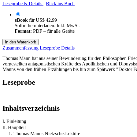
Leseprobe & Details
Blick ins Buch
eBook
für
US$ 42,99
Sofort herunterladen. Inkl. MwSt.
Format:
PDF – für alle Geräte
In den Warenkorb
Zusammenfassung
Leseprobe
Details
Thomas Mann hat aus seiner Bewunderung für den Philosophen Friedr
vorgestellten antagonistischen Kräfte des Apollinischen und Dionysi
Manns von den frühen Erzählungen bis hin zum Spätwerk "Doktor Fa
Leseprobe
Inhaltsverzeichnis
I. Einleitung
II. Hauptteil
1. Thomas Manns Nietzsche-Lektüre