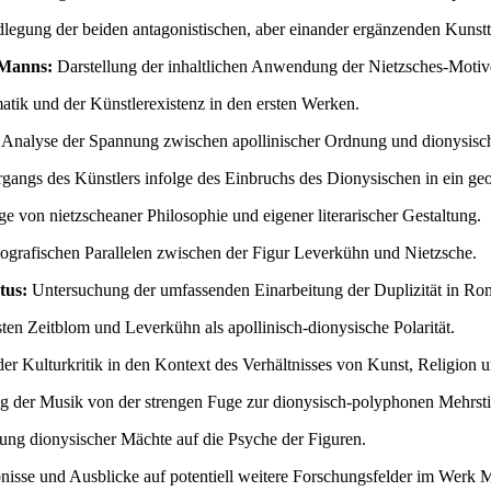
egung der beiden antagonistischen, aber einander ergänzenden Kunstt
 Manns:
Darstellung der inhaltlichen Anwendung der Nietzsches-Motiv
ik und der Künstlerexistenz in den ersten Werken.
Analyse der Spannung zwischen apollinischer Ordnung und dionysisc
gangs des Künstlers infolge des Einbruchs des Dionysischen in ein ge
von nietzscheaner Philosophie und eigener literarischer Gestaltung.
ografischen Parallelen zwischen der Figur Leverkühn und Nietzsche.
tus:
Untersuchung der umfassenden Einarbeitung der Duplizität in Ro
en Zeitblom und Leverkühn als apollinisch-dionysische Polarität.
er Kulturkritik in den Kontext des Verhältnisses von Kunst, Religion 
g der Musik von der strengen Fuge zur dionysisch-polyphonen Mehrst
ung dionysischer Mächte auf die Psyche der Figuren.
sse und Ausblicke auf potentiell weitere Forschungsfelder im Werk 