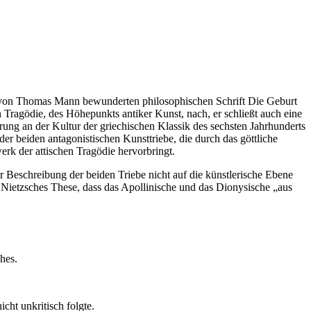
en, von Thomas Mann bewunderten philosophischen Schrift Die Geburt
en Tragödie, des Höhepunkts antiker Kunst, nach, er schließt auch eine
erung an der Kultur der griechischen Klassik des sechsten Jahrhunderts
er beiden antagonistischen Kunsttriebe, die durch das göttliche
rk der attischen Tragödie hervorbringt.
er Beschreibung der beiden Triebe nicht auf die künstlerische Ebene
us Nietzsches These, dass das Apollinische und das Dionysische „aus
hes.
ht unkritisch folgte.