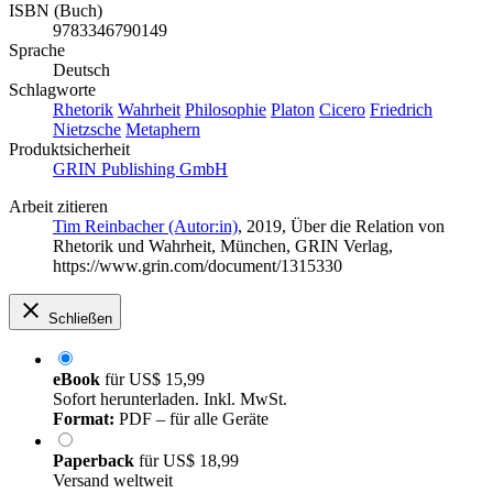
ISBN (Buch)
9783346790149
Sprache
Deutsch
Schlagworte
Rhetorik
Wahrheit
Philosophie
Platon
Cicero
Friedrich
Nietzsche
Metaphern
Produktsicherheit
GRIN Publishing GmbH
Arbeit zitieren
Tim Reinbacher (Autor:in)
, 2019, Über die Relation von
Rhetorik und Wahrheit, München, GRIN Verlag,
https://www.grin.com/document/1315330
Schließen
eBook
für
US$ 15,99
Sofort herunterladen. Inkl. MwSt.
Format:
PDF – für alle Geräte
Paperback
für
US$ 18,99
Versand weltweit