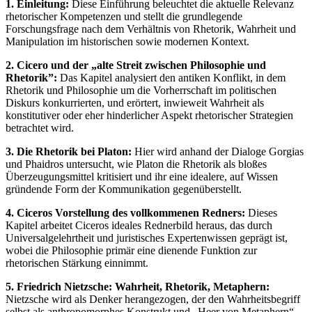
1. Einleitung:
Diese Einführung beleuchtet die aktuelle Relevanz
rhetorischer Kompetenzen und stellt die grundlegende
Forschungsfrage nach dem Verhältnis von Rhetorik, Wahrheit und
Manipulation im historischen sowie modernen Kontext.
2. Cicero und der „alte Streit zwischen Philosophie und
Rhetorik”:
Das Kapitel analysiert den antiken Konflikt, in dem
Rhetorik und Philosophie um die Vorherrschaft im politischen
Diskurs konkurrierten, und erörtert, inwieweit Wahrheit als
konstitutiver oder eher hinderlicher Aspekt rhetorischer Strategien
betrachtet wird.
3. Die Rhetorik bei Platon:
Hier wird anhand der Dialoge Gorgias
und Phaidros untersucht, wie Platon die Rhetorik als bloßes
Überzeugungsmittel kritisiert und ihr eine idealere, auf Wissen
gründende Form der Kommunikation gegenüberstellt.
4. Ciceros Vorstellung des vollkommenen Redners:
Dieses
Kapitel arbeitet Ciceros ideales Rednerbild heraus, das durch
Universalgelehrtheit und juristisches Expertenwissen geprägt ist,
wobei die Philosophie primär eine dienende Funktion zur
rhetorischen Stärkung einnimmt.
5. Friedrich Nietzsche: Wahrheit, Rhetorik, Metaphern:
Nietzsche wird als Denker herangezogen, der den Wahrheitsbegriff
selbst als anthropomorphes Konstrukt und „Heer von Metaphern“