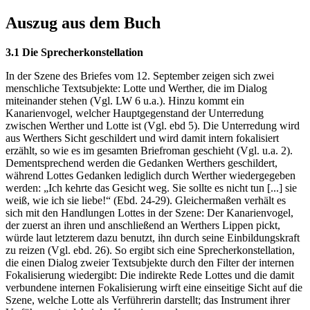
Auszug aus dem Buch
3.1 Die Sprecherkonstellation
In der Szene des Briefes vom 12. September zeigen sich zwei
menschliche Textsubjekte: Lotte und Werther, die im Dialog
miteinander stehen (Vgl. LW 6 u.a.). Hinzu kommt ein
Kanarienvogel, welcher Hauptgegenstand der Unterredung
zwischen Werther und Lotte ist (Vgl. ebd 5). Die Unterredung wird
aus Werthers Sicht geschildert und wird damit intern fokalisiert
erzählt, so wie es im gesamten Briefroman geschieht (Vgl. u.a. 2).
Dementsprechend werden die Gedanken Werthers geschildert,
während Lottes Gedanken lediglich durch Werther wiedergegeben
werden: „Ich kehrte das Gesicht weg. Sie sollte es nicht tun [...] sie
weiß, wie ich sie liebe!“ (Ebd. 24-29). Gleichermaßen verhält es
sich mit den Handlungen Lottes in der Szene: Der Kanarienvogel,
der zuerst an ihren und anschließend an Werthers Lippen pickt,
würde laut letzterem dazu benutzt, ihn durch seine Einbildungskraft
zu reizen (Vgl. ebd. 26). So ergibt sich eine Sprecherkonstellation,
die einen Dialog zweier Textsubjekte durch den Filter der internen
Fokalisierung wiedergibt: Die indirekte Rede Lottes und die damit
verbundene internen Fokalisierung wirft eine einseitige Sicht auf die
Szene, welche Lotte als Verführerin darstellt; das Instrument ihrer