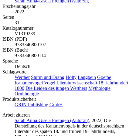
Sarah Anna-Gisela Fremgen (Autor:in)
Erscheinungsjahr
2022
Seiten
31
Katalognummer
V1319239
ISBN (PDF)
9783346800107
ISBN (Buch)
9783346800114
Sprache
Deutsch
Schlagworte
Werther
Sturm und Drang
Hölty
Langbein
Goethe
Kanarienvogel
Vogel
Literaturwissenschaft
18. Jahrhundert
1800
Die Leiden des jungen Werthers
Mythologie
Ornithologie
Produktsicherheit
GRIN Publishing GmbH
Arbeit zitieren
Sarah Anna-Gisela Fremgen (Autor:in)
, 2022, Die
Darstellung des Kanarienvogels in der deutschsprachigen
Literatur des späten 18. und frühen 19. Jahrhunderts,