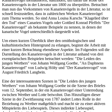
Kanarienvogel thematisieren, stattfinden, um daran die Rolle des
Kanarienvogels in der Literatur um 1800 zu überprüfen. Betrachtet
man nun das Vorkommen von Kanarienvögeln in der Literatur, so ist
schnell festzustellen, dass in zahlreichen Werken Kanarienvögel
zum Thema werden. So sind Anna Louisa Karschs "Klagelied über
den Tod" eines Canarien-Vogels oder Gottlied Konrad Pfeffels "Der
Kanarienvogel" als bekannte Beispiele zu nennen, in denen der
kanarische Vogel unterschiedlich dargestellt wird.
Um einen kurzen Überblick über den ornithologischen und
kulturhistorischen Hintergrund zu erlangen, beginnt die Arbeit mit
einer kurzen Betrachtung ebendieser Aspekte. Im Folgenden soll die
Darstellung des Kanarienvogels in der Literatur anhand von drei
exemplarischen Beispielen betrachtet werden: "Die Leiden des
jungen Werthers" von Johann Wolfgang Goethe, "An Daphnens
Kanarienvogel" von Ludwig Hölty und "Der Kanarienvogel" von
August Friedrich Langbein.
Eine der interessantesten Szenen in "Die Leiden des jungen
Werthers" von Johann Wolfgang Goethe ist die Szene des Briefes
vom 12. September, in der ein Kanarienvogel einer Unterredung
zwischen Werther und Lotte beiwohnt. Das Hinzufügen dieser
Szene in der Zweitfassung von 1787 ändert Lottes Rolle in der
Beziehung zu Werther maßgeblich und macht sie zu einer aktiven
Mitspielerin des Liebesspiels. Dieses indirekte Liebesspiel,