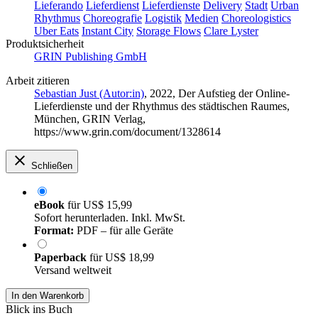
Lieferando
Lieferdienst
Lieferdienste
Delivery
Stadt
Urban
Rhythmus
Choreografie
Logistik
Medien
Choreologistics
Uber Eats
Instant City
Storage Flows
Clare Lyster
Produktsicherheit
GRIN Publishing GmbH
Arbeit zitieren
Sebastian Just (Autor:in)
, 2022, Der Aufstieg der Online-
Lieferdienste und der Rhythmus des städtischen Raumes,
München, GRIN Verlag,
https://www.grin.com/document/1328614
Schließen
eBook
für
US$ 15,99
Sofort herunterladen. Inkl. MwSt.
Format:
PDF – für alle Geräte
Paperback
für
US$ 18,99
Versand weltweit
In den Warenkorb
Blick ins Buch