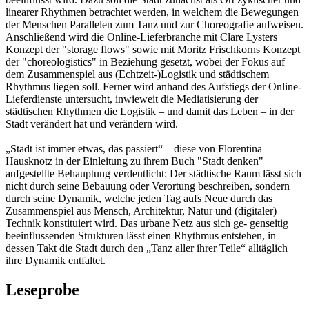
linearer Rhythmen betrachtet werden, in welchem die Bewegungen
der Menschen Parallelen zum Tanz und zur Choreografie aufweisen.
Anschließend wird die Online-Lieferbranche mit Clare Lysters
Konzept der "storage flows" sowie mit Moritz Frischkorns Konzept
der "choreologistics" in Beziehung gesetzt, wobei der Fokus auf
dem Zusammenspiel aus (Echtzeit-)Logistik und städtischem
Rhythmus liegen soll. Ferner wird anhand des Aufstiegs der Online-
Lieferdienste untersucht, inwieweit die Mediatisierung der
städtischen Rhythmen die Logistik – und damit das Leben – in der
Stadt verändert hat und verändern wird.
„Stadt ist immer etwas, das passiert“ – diese von Florentina
Hausknotz in der Einleitung zu ihrem Buch "Stadt denken"
aufgestellte Behauptung verdeutlicht: Der städtische Raum lässt sich
nicht durch seine Bebauung oder Verortung beschreiben, sondern
durch seine Dynamik, welche jeden Tag aufs Neue durch das
Zusammenspiel aus Mensch, Architektur, Natur und (digitaler)
Technik konstituiert wird. Das urbane Netz aus sich ge- genseitig
beeinflussenden Strukturen lässt einen Rhythmus entstehen, in
dessen Takt die Stadt durch den „Tanz aller ihrer Teile“ alltäglich
ihre Dynamik entfaltet.
Leseprobe