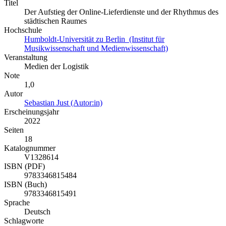
Titel
Der Aufstieg der Online-Lieferdienste und der Rhythmus des
städtischen Raumes
Hochschule
Humboldt-Universität zu Berlin (Institut für
Musikwissenschaft und Medienwissenschaft)
Veranstaltung
Medien der Logistik
Note
1,0
Autor
Sebastian Just (Autor:in)
Erscheinungsjahr
2022
Seiten
18
Katalognummer
V1328614
ISBN (PDF)
9783346815484
ISBN (Buch)
9783346815491
Sprache
Deutsch
Schlagworte