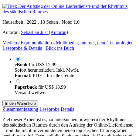
Hausarbeit , 2022 , 18 Seiten , Note: 1,0
Autor:in:
Sebastian Just (Autor:in)
Medien / Kommunikation - Multimedia, Internet, neue Technologien
Leseprobe & Details
Blick ins Buch
eBook
für
US$ 15,99
Sofort herunterladen. Inkl. MwSt.
Format:
PDF – für alle Geräte
Paperback
für
US$ 18,99
Versand weltweit
In den Warenkorb
Zusammenfassung
Leseprobe
Details
Ziel dieser Arbeit ist es, zu untersuchen, inwiefern der Rhythmus
des städtischen Raumes durch den Aufstieg der Online-Lieferdienste
– und die mit ihm verbundenen neuen logistischen Choreografien –
beeinflusst wird. Dazu soll die Stadt zunächst als Ort zyklischer und