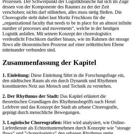
Prozessen. Der Schwerpunkt der Logistikbranche hat sich im Zuge
dessen von der Komponente des Raumes zu der der Zeit
verschoben; nichts darf stillstehen, alles muss stetig fließen. Die
Choreografie steht dabei laut Moritz Frischkorn für die
„organizational faculty that needs to be in place for an almost infinite
number of processes and movements“, welche in der heutigen
Logistik anfallen. Mit seinem Konzept der choreologistics
verdeutlicht Frischkorn darüber hinaus, wie im Rahmen der storage
flows alle ökonomischen Prozesse auf einer zeitkritischen Ebene
miteinander verbunden sind.
Zusammenfassung der Kapitel
1. Einleitung:
Diese Einleitung führt in die Forschungsfrage ein,
den städtischen Raum als ein durch Dynamik und Rhythmen
konstituiertes Netz aus Mensch und Technik zu verstehen.
2. Der Rhythmus der Stadt:
Das Kapitel erläutert die
theoretischen Grundlagen des Rhythmusbegriffs nach Henri
Lefebvre und das Konzept der Stadt als urbane Choreografie,
geprägt durch menschliche Bewegungen.
3. Logistische Choreografien:
Hier wird analysiert, wie Online-
Lieferdienste als Echtzeitunternehmen durch Konzepte wie "storage
flows" und "choreologistics" den urbanen Rhythmus stetig