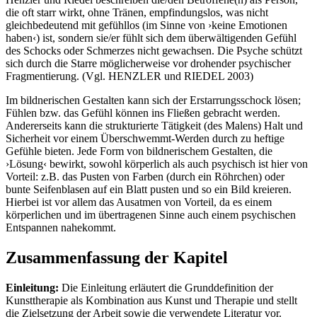
die oft starr wirkt, ohne Tränen, empfindungslos, was nicht
gleichbedeutend mit gefühllos (im Sinne von ›keine Emotionen
haben‹) ist, sondern sie/er fühlt sich dem überwältigenden Gefühl
des Schocks oder Schmerzes nicht gewachsen. Die Psyche schützt
sich durch die Starre möglicherweise vor drohender psychischer
Fragmentierung. (Vgl. HENZLER und RIEDEL 2003)
Im bildnerischen Gestalten kann sich der Erstarrungsschock lösen;
Fühlen bzw. das Gefühl können ins Fließen gebracht werden.
Andererseits kann die strukturierte Tätigkeit (des Malens) Halt und
Sicherheit vor einem Überschwemmt-Werden durch zu heftige
Gefühle bieten. Jede Form von bildnerischem Gestalten, die
›Lösung‹ bewirkt, sowohl körperlich als auch psychisch ist hier von
Vorteil: z.B. das Pusten von Farben (durch ein Röhrchen) oder
bunte Seifenblasen auf ein Blatt pusten und so ein Bild kreieren.
Hierbei ist vor allem das Ausatmen von Vorteil, da es einem
körperlichen und im übertragenen Sinne auch einem psychischen
Entspannen nahekommt.
Zusammenfassung der Kapitel
Einleitung:
Die Einleitung erläutert die Grunddefinition der
Kunsttherapie als Kombination aus Kunst und Therapie und stellt
die Zielsetzung der Arbeit sowie die verwendete Literatur vor.