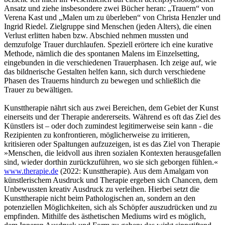
Ansatz und ziehe insbesondere zwei Bücher heran: „Trauern“ von
Verena Kast und „Malen um zu überleben“ von Christa Henzler und
Ingrid Riedel. Zielgruppe sind Menschen (jeden Alters), die einen
Verlust erlitten haben bzw. Abschied nehmen mussten und
demzufolge Trauer durchlaufen. Speziell erörtere ich eine kurative
Methode, nämlich die des spontanen Malens im Einzelsetting,
eingebunden in die verschiedenen Trauerphasen. Ich zeige auf, wie
das bildnerische Gestalten helfen kann, sich durch verschiedene
Phasen des Trauerns hindurch zu bewegen und schließlich die
Trauer zu bewältigen.
Kunsttherapie nährt sich aus zwei Bereichen, dem Gebiet der Kunst
einerseits und der Therapie andererseits. Während es oft das Ziel des
Künstlers ist – oder doch zumindest legitimerweise sein kann - die
Rezipienten zu konfrontieren, möglicherweise zu irritieren,
kritisieren oder Spaltungen aufzuzeigen, ist es das Ziel von Therapie
»Menschen, die leidvoll aus ihren sozialen Kontexten herausgefallen
sind, wieder dorthin zurückzuführen, wo sie sich geborgen fühlen.«
www.therapie.de
(2022: Kunsttherapie). Aus dem Amalgam von
künstlerischem Ausdruck und Therapie ergeben sich Chancen, dem
Unbewussten kreativ Ausdruck zu verleihen. Hierbei setzt die
Kunsttherapie nicht beim Pathologischen an, sondern an den
potenziellen Möglichkeiten, sich als Schöpfer auszudrücken und zu
empfinden. Mithilfe des ästhetischen Mediums wird es möglich,