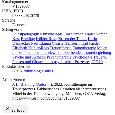
Katalognummer
V1329037
ISBN (PDF)
9783346820778
Sprache
Deutsch
Schlagworte
Kunstpädagogik
Kunsttherapie
Tod
Sterben
Trauer
Verena
Kast
Breitling
Kübler-Ross
Phasen der Trauer
Karin
Dannecker
Paul Ekman
Christa Henzler
Ingrid Riedel
Elisabeth Kübler-Ross
Trauerphasen
Trauertherapie
Malen
um zu überleben
Interviews mit Sterbenden
Trauerbegleitung
Psyche und Ästhetik
Psychotherapie
Psychologie
Trauern.
Phasen und Chancen des psychischen Prozesses
ICD10
Produktsicherheit
GRIN Publishing GmbH
Arbeit zitieren
J. L. Breitling (Autor:in)
, 2022, Kunsttherapie im
Trauerprozess. Bildnerisches Gestalten als therapeutisches
Mittel in der Trauerbewältigung, München, GRIN Verlag,
https://www.grin.com/document/1329037
Schließen