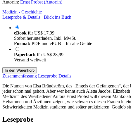
Autor:in:
Ernst Probst (Autor:in)
Medizin - Geschichte
Leseprobe & Details
Blick ins Buch
eBook
für
US$ 17,99
Sofort herunterladen. Inkl. MwSt.
Format:
PDF und ePUB – für alle Geräte
Paperback
für
US$ 28,99
Versand weltweit
In den Warenkorb
Zusammenfassung
Leseprobe
Details
Die Namen von Elsa Brändström, des „Engels der Gefangenen“, der be
jeder schon mal gehört. Aber wer kennt auch Aletta Jacobs, Elizabe
Medizin“ des Wiesbadener Autors Ernst Probst will diesem Manko abh
Hebammen und Ärztinnen zeigen, wie schwer es diesen Frauen in eine
Schwierigkeiten Medizin studieren und später praktizieren. Gottlob si
Leseprobe