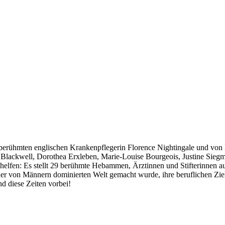
rühmten englischen Krankenpflegerin Florence Nightingale und von Mi
th Blackwell, Dorothea Erxleben, Marie-Louise Bourgeois, Justine Si
elfen: Es stellt 29 berühmte Hebammen, Ärztinnen und Stifterinnen aus
r von Männern dominierten Welt gemacht wurde, ihre beruflichen Ziele
nd diese Zeiten vorbei!