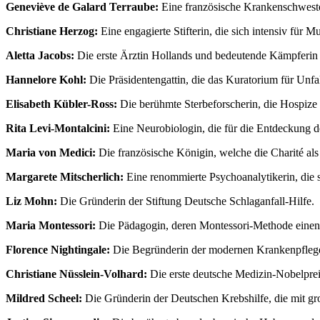
Geneviève de Galard Terraube:
Eine französische Krankenschwester
Christiane Herzog:
Eine engagierte Stifterin, die sich intensiv für 
Aletta Jacobs:
Die erste Ärztin Hollands und bedeutende Kämpferin 
Hannelore Kohl:
Die Präsidentengattin, die das Kuratorium für Unfa
Elisabeth Kübler-Ross:
Die berühmte Sterbeforscherin, die Hospize i
Rita Levi-Montalcini:
Eine Neurobiologin, die für die Entdeckung d
Maria von Medici:
Die französische Königin, welche die Charité als
Margarete Mitscherlich:
Eine renommierte Psychoanalytikerin, die si
Liz Mohn:
Die Gründerin der Stiftung Deutsche Schlaganfall-Hilfe.
Maria Montessori:
Die Pädagogin, deren Montessori-Methode einen 
Florence Nightingale:
Die Begründerin der modernen Krankenpflege 
Christiane Nüsslein-Volhard:
Die erste deutsche Medizin-Nobelprei
Mildred Scheel:
Die Gründerin der Deutschen Krebshilfe, die mit g