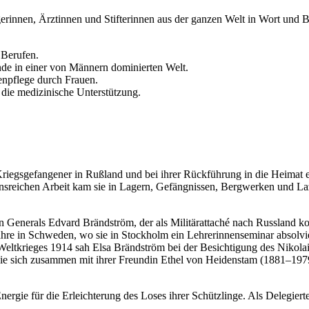
rinnen, Ärztinnen und Stifterinnen aus der ganzen Welt in Wort und B
 Berufen.
nde in einer von Männern dominierten Welt.
enpflege durch Frauen.
die medizinische Unterstützung.
 Kriegsgefangener in Rußland und bei ihrer Rückführung in die Heimat
sreichen Arbeit kam sie in Lagern, Gefängnissen, Bergwerken und La
Generals Edvard Brändström, der als Militärattaché nach Russland kom
 Jahre in Schweden, wo sie in Stockholm ein Lehrerinnenseminar absolv
ltkrieges 1914 sah Elsa Brändström bei der Besichtigung des Nikolai-
 sie sich zusammen mit ihrer Freundin Ethel von Heidenstam (1881–197
nergie für die Erleichterung des Loses ihrer Schützlinge. Als Delegie