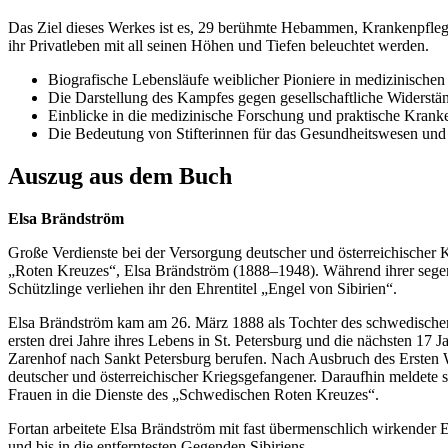
Das Ziel dieses Werkes ist es, 29 berühmte Hebammen, Krankenpflege
ihr Privatleben mit all seinen Höhen und Tiefen beleuchtet werden.
Biografische Lebensläufe weiblicher Pioniere in medizinischen
Die Darstellung des Kampfes gegen gesellschaftliche Widerstä
Einblicke in die medizinische Forschung und praktische Krank
Die Bedeutung von Stifterinnen für das Gesundheitswesen und 
Auszug aus dem Buch
Elsa Brändström
Große Verdienste bei der Versorgung deutscher und österreichischer
„Roten Kreuzes“, Elsa Brändström (1888–1948). Während ihrer segen
Schützlinge verliehen ihr den Ehrentitel „Engel von Sibirien“.
Elsa Brändström kam am 26. März 1888 als Tochter des schwedischen 
ersten drei Jahre ihres Lebens in St. Petersburg und die nächsten 17
Zarenhof nach Sankt Petersburg berufen. Nach Ausbruch des Ersten We
deutscher und österreichischer Kriegsgefangener. Daraufhin meldete
Frauen in die Dienste des „Schwedischen Roten Kreuzes“.
Fortan arbeitete Elsa Brändström mit fast übermenschlich wirkender E
und bis in die entferntesten Gegenden Sibiriens.