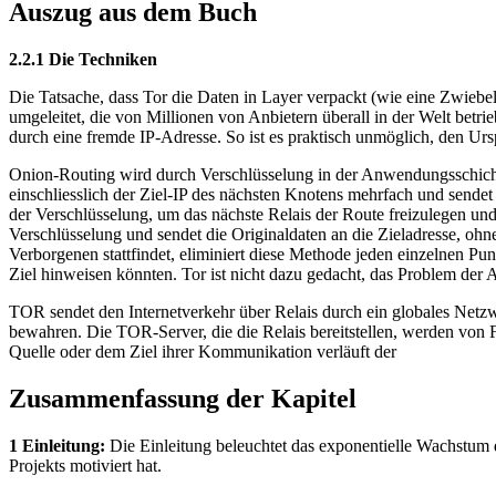
Auszug aus dem Buch
2.2.1 Die Techniken
Die Tatsache, dass Tor die Daten in Layer verpackt (wie eine Zwieb
umgeleitet, die von Millionen von Anbietern überall in der Welt betri
durch eine fremde IP-Adresse. So ist es praktisch unmöglich, den U
Onion-Routing wird durch Verschlüsselung in der Anwendungsschicht 
einschliesslich der Ziel-IP des nächsten Knotens mehrfach und sendet 
der Verschlüsselung, um das nächste Relais der Route freizulegen und 
Verschlüsselung und sendet die Originaldaten an die Zieladresse, oh
Verborgenen stattfindet, eliminiert diese Methode jeden einzelnen 
Ziel hinweisen könnten. Tor ist nicht dazu gedacht, das Problem der 
TOR sendet den Internetverkehr über Relais durch ein globales Netz
bewahren. Die TOR-Server, die die Relais bereitstellen, werden von Fre
Quelle oder dem Ziel ihrer Kommunikation verläuft der
Zusammenfassung der Kapitel
1 Einleitung:
Die Einleitung beleuchtet das exponentielle Wachstum
Projekts motiviert hat.