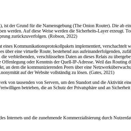
el), ist der Grund für die Namensgebung (The Onion Router). Die ab 
eben werden. Auf diese Weise werden die Sicherheits-Layer erzeugt. Tor
rsprung zurückzuverfolgen. (Robson, 2022)
eines Kommunikationsprotokollpakets implementiert, verschachtelt wie
es über eine virtuelle Route, bestehend aus aufeinanderfolgenden, zufäl
die verbleibenden, verschlüsselten Daten an dieses Relais zu übergeben.
ne Offenlegung oder Kenntnis der Quell-IP-Adresse. Weil das Routing d
Punkt, an dem die kommunizierenden Peers über eine Netzwerküberwachu
Anonymität auf der Website vollständig zu lösen. (Gates, 2021)
werk von tausenden von Servern, um den Standort und die Aktivität e
iwilligen betrieben, die an Schutz der Privatsphäre und an Sicherheit i
 des Internets und die zunehmende Kommerzialisierung durch Nutzerd