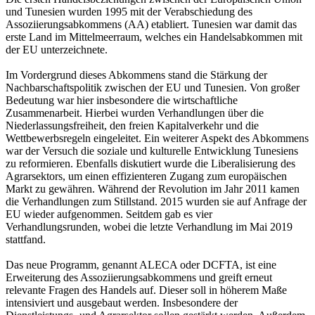
und Tunesien wurden 1995 mit der Verabschiedung des
Assoziierungsabkommens (AA) etabliert. Tunesien war damit das
erste Land im Mittelmeerraum, welches ein Handelsabkommen mit
der EU unterzeichnete.
Im Vordergrund dieses Abkommens stand die Stärkung der
Nachbarschaftspolitik zwischen der EU und Tunesien. Von großer
Bedeutung war hier insbesondere die wirtschaftliche
Zusammenarbeit. Hierbei wurden Verhandlungen über die
Niederlassungsfreiheit, den freien Kapitalverkehr und die
Wettbewerbsregeln eingeleitet. Ein weiterer Aspekt des Abkommens
war der Versuch die soziale und kulturelle Entwicklung Tunesiens
zu reformieren. Ebenfalls diskutiert wurde die Liberalisierung des
Agrarsektors, um einen effizienteren Zugang zum europäischen
Markt zu gewähren. Während der Revolution im Jahr 2011 kamen
die Verhandlungen zum Stillstand. 2015 wurden sie auf Anfrage der
EU wieder aufgenommen. Seitdem gab es vier
Verhandlungsrunden, wobei die letzte Verhandlung im Mai 2019
stattfand.
Das neue Programm, genannt ALECA oder DCFTA, ist eine
Erweiterung des Assoziierungsabkommens und greift erneut
relevante Fragen des Handels auf. Dieser soll in höherem Maße
intensiviert und ausgebaut werden. Insbesondere der