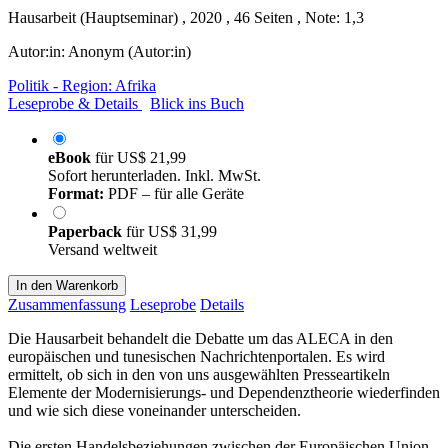
Hausarbeit (Hauptseminar) , 2020 , 46 Seiten , Note: 1,3
Autor:in:
Anonym (Autor:in)
Politik - Region: Afrika
Leseprobe & Details
Blick ins Buch
eBook
für
US$ 21,99
Sofort herunterladen. Inkl. MwSt.
Format:
PDF – für alle Geräte
Paperback
für
US$ 31,99
Versand weltweit
In den Warenkorb
Zusammenfassung
Leseprobe
Details
Die Hausarbeit behandelt die Debatte um das ALECA in den
europäischen und tunesischen Nachrichtenportalen. Es wird
ermittelt, ob sich in den von uns ausgewählten Presseartikeln
Elemente der Modernisierungs- und Dependenztheorie wiederfinden
und wie sich diese voneinander unterscheiden.
Die ersten Handelsbeziehungen zwischen der Europäischen Union