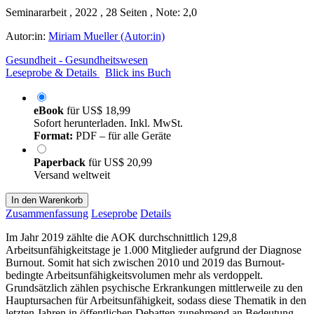
Seminararbeit , 2022 , 28 Seiten , Note: 2,0
Autor:in:
Miriam Mueller (Autor:in)
Gesundheit - Gesundheitswesen
Leseprobe & Details
Blick ins Buch
eBook
für
US$ 18,99
Sofort herunterladen. Inkl. MwSt.
Format:
PDF – für alle Geräte
Paperback
für
US$ 20,99
Versand weltweit
In den Warenkorb
Zusammenfassung
Leseprobe
Details
Im Jahr 2019 zählte die AOK durchschnittlich 129,8
Arbeitsunfähigkeitstage je 1.000 Mitglieder aufgrund der Diagnose
Burnout. Somit hat sich zwischen 2010 und 2019 das Burnout-
bedingte Arbeitsunfähigkeitsvolumen mehr als verdoppelt.
Grundsätzlich zählen psychische Erkrankungen mittlerweile zu den
Hauptursachen für Arbeitsunfähigkeit, sodass diese Thematik in den
letzten Jahren in öffentlichen Debatten zunehmend an Bedeutung