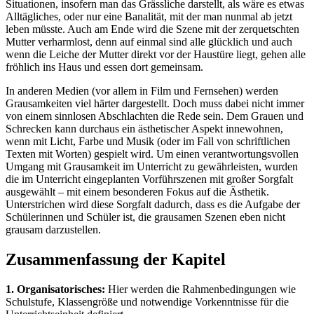
Situationen, insofern man das Grässliche darstellt, als wäre es etwas
Alltägliches, oder nur eine Banalität, mit der man nunmal ab jetzt
leben müsste. Auch am Ende wird die Szene mit der zerquetschten
Mutter verharmlost, denn auf einmal sind alle glücklich und auch
wenn die Leiche der Mutter direkt vor der Haustüre liegt, gehen alle
fröhlich ins Haus und essen dort gemeinsam.
In anderen Medien (vor allem in Film und Fernsehen) werden
Grausamkeiten viel härter dargestellt. Doch muss dabei nicht immer
von einem sinnlosen Abschlachten die Rede sein. Dem Grauen und
Schrecken kann durchaus ein ästhetischer Aspekt innewohnen,
wenn mit Licht, Farbe und Musik (oder im Fall von schriftlichen
Texten mit Worten) gespielt wird. Um einen verantwortungsvollen
Umgang mit Grausamkeit im Unterricht zu gewährleisten, wurden
die im Unterricht eingeplanten Vorführszenen mit großer Sorgfalt
ausgewählt – mit einem besonderen Fokus auf die Ästhetik.
Unterstrichen wird diese Sorgfalt dadurch, dass es die Aufgabe der
Schülerinnen und Schüler ist, die grausamen Szenen eben nicht
grausam darzustellen.
Zusammenfassung der Kapitel
1. Organisatorisches:
Hier werden die Rahmenbedingungen wie
Schulstufe, Klassengröße und notwendige Vorkenntnisse für die