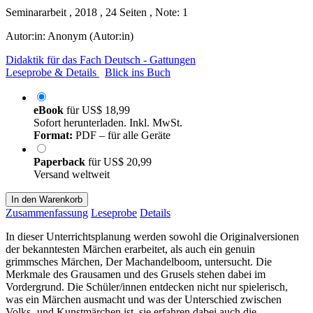
Seminararbeit , 2018 , 24 Seiten , Note: 1
Autor:in:
Anonym (Autor:in)
Didaktik für das Fach Deutsch - Gattungen
Leseprobe & Details
Blick ins Buch
eBook
für
US$ 18,99
Sofort herunterladen. Inkl. MwSt.
Format:
PDF – für alle Geräte
Paperback
für
US$ 20,99
Versand weltweit
In den Warenkorb
Zusammenfassung
Leseprobe
Details
In dieser Unterrichtsplanung werden sowohl die Originalversionen
der bekanntesten Märchen erarbeitet, als auch ein genuin
grimmsches Märchen, Der Machandelboom, untersucht. Die
Merkmale des Grausamen und des Grusels stehen dabei im
Vordergrund. Die Schüler/innen entdecken nicht nur spielerisch,
was ein Märchen ausmacht und was der Unterschied zwischen
Volks- und Kunstmärchen ist, sie erfahren dabei auch die