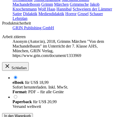
Machandelboom
Grimm
Märchen
Grimmsche
Jakob
Knochenmann
Wolf Haas
Hannibal
Schweigen der Lämmer
Satire
Didaktik
Mediendidaktik
Horror
Grusel
Schauer
Lehrplan
Produktsicherheit
GRIN Publishing GmbH
Arbeit zitieren
Anonym (Autor:in)
, 2018, Grimms Märchen "Von dem
Machandelbaum" im Unterricht der 7. Klasse AHS,
München, GRIN Verlag,
https://www.grin.com/document/1333969
Schließen
eBook
für
US$ 18,99
Sofort herunterladen. Inkl. MwSt.
Format:
PDF – für alle Geräte
Paperback
für
US$ 20,99
Versand weltweit
In den Warenkorb