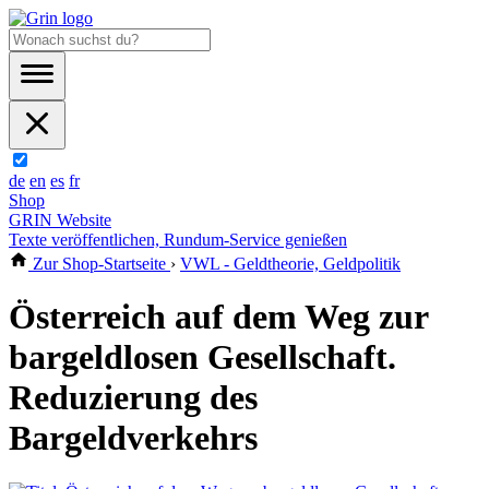
de
en
es
fr
Shop
GRIN Website
Texte veröffentlichen, Rundum-Service genießen
Zur Shop-Startseite
›
VWL - Geldtheorie, Geldpolitik
Österreich auf dem Weg zur
bargeldlosen Gesellschaft.
Reduzierung des
Bargeldverkehrs