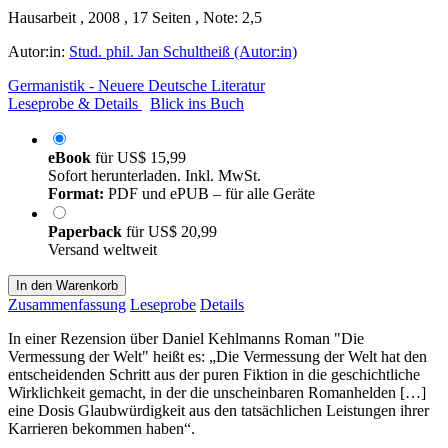
Hausarbeit , 2008 , 17 Seiten , Note: 2,5
Autor:in:
Stud. phil. Jan Schultheiß (Autor:in)
Germanistik - Neuere Deutsche Literatur
Leseprobe & Details
Blick ins Buch
eBook
für
US$ 15,99
Sofort herunterladen. Inkl. MwSt.
Format:
PDF und ePUB – für alle Geräte
Paperback
für
US$ 20,99
Versand weltweit
In den Warenkorb
Zusammenfassung
Leseprobe
Details
In einer Rezension über Daniel Kehlmanns Roman "Die
Vermessung der Welt" heißt es: „Die Vermessung der Welt hat den
entscheidenden Schritt aus der puren Fiktion in die geschichtliche
Wirklichkeit gemacht, in der die unscheinbaren Romanhelden […]
eine Dosis Glaubwürdigkeit aus den tatsächlichen Leistungen ihrer
Karrieren bekommen haben“.