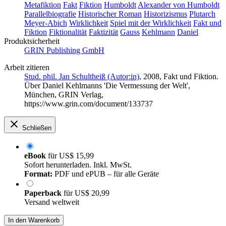
Metafiktion
Fakt
Fiktion
Humboldt
Alexander von Humboldt
Parallelbiografie
Historischer Roman
Historizismus
Plutarch
Meyer-Abich
Wirklichkeit
Spiel mit der Wirklichkeit
Fakt und
Fiktion
Fiktionalität
Faktizität
Gauss
Kehlmann
Daniel
Produktsicherheit
GRIN Publishing GmbH
Arbeit zitieren
Stud. phil. Jan Schultheiß (Autor:in)
, 2008, Fakt und Fiktion.
Über Daniel Kehlmanns 'Die Vermessung der Welt',
München, GRIN Verlag,
https://www.grin.com/document/133737
Schließen
eBook
für
US$ 15,99
Sofort herunterladen. Inkl. MwSt.
Format:
PDF und ePUB – für alle Geräte
Paperback
für
US$ 20,99
Versand weltweit
In den Warenkorb