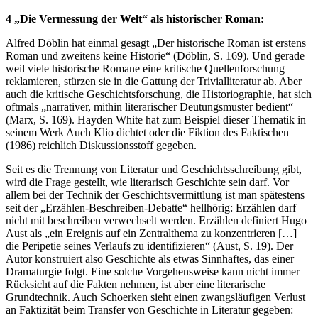
4 „Die Vermessung der Welt“ als historischer Roman:
Alfred Döblin hat einmal gesagt „Der historische Roman ist erstens
Roman und zweitens keine Historie“ (Döblin, S. 169). Und gerade
weil viele historische Romane eine kritische Quellenforschung
reklamieren, stürzen sie in die Gattung der Trivialliteratur ab. Aber
auch die kritische Geschichtsforschung, die Historiographie, hat sich
oftmals „narrativer, mithin literarischer Deutungsmuster bedient“
(Marx, S. 169). Hayden White hat zum Beispiel dieser Thematik in
seinem Werk Auch Klio dichtet oder die Fiktion des Faktischen
(1986) reichlich Diskussionsstoff gegeben.
Seit es die Trennung von Literatur und Geschichtsschreibung gibt,
wird die Frage gestellt, wie literarisch Geschichte sein darf. Vor
allem bei der Technik der Geschichtsvermittlung ist man spätestens
seit der „Erzählen-Beschreiben-Debatte“ hellhörig: Erzählen darf
nicht mit beschreiben verwechselt werden. Erzählen definiert Hugo
Aust als „ein Ereignis auf ein Zentralthema zu konzentrieren […]
die Peripetie seines Verlaufs zu identifizieren“ (Aust, S. 19). Der
Autor konstruiert also Geschichte als etwas Sinnhaftes, das einer
Dramaturgie folgt. Eine solche Vorgehensweise kann nicht immer
Rücksicht auf die Fakten nehmen, ist aber eine literarische
Grundtechnik. Auch Schoerken sieht einen zwangsläufigen Verlust
an Faktizität beim Transfer von Geschichte in Literatur gegeben: