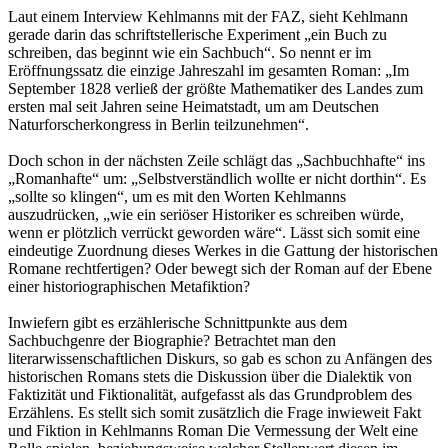
Laut einem Interview Kehlmanns mit der FAZ, sieht Kehlmann
gerade darin das schriftstellerische Experiment „ein Buch zu
schreiben, das beginnt wie ein Sachbuch“. So nennt er im
Eröffnungssatz die einzige Jahreszahl im gesamten Roman: „Im
September 1828 verließ der größte Mathematiker des Landes zum
ersten mal seit Jahren seine Heimatstadt, um am Deutschen
Naturforscherkongress in Berlin teilzunehmen“.
Doch schon in der nächsten Zeile schlägt das „Sachbuchhafte“ ins
„Romanhafte“ um: „Selbstverständlich wollte er nicht dorthin“. Es
„sollte so klingen“, um es mit den Worten Kehlmanns
auszudrücken, „wie ein seriöser Historiker es schreiben würde,
wenn er plötzlich verrückt geworden wäre“. Lässt sich somit eine
eindeutige Zuordnung dieses Werkes in die Gattung der historischen
Romane rechtfertigen? Oder bewegt sich der Roman auf der Ebene
einer historiographischen Metafiktion?
Inwiefern gibt es erzählerische Schnittpunkte aus dem
Sachbuchgenre der Biographie? Betrachtet man den
literarwissenschaftlichen Diskurs, so gab es schon zu Anfängen des
historischen Romans stets die Diskussion über die Dialektik von
Faktizität und Fiktionalität, aufgefasst als das Grundproblem des
Erzählens. Es stellt sich somit zusätzlich die Frage inwieweit Fakt
und Fiktion in Kehlmanns Roman Die Vermessung der Welt eine