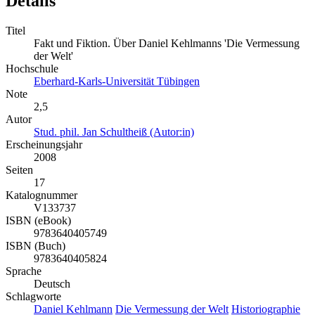
Details
Titel
Fakt und Fiktion. Über Daniel Kehlmanns 'Die Vermessung
der Welt'
Hochschule
Eberhard-Karls-Universität Tübingen
Note
2,5
Autor
Stud. phil. Jan Schultheiß (Autor:in)
Erscheinungsjahr
2008
Seiten
17
Katalognummer
V133737
ISBN (eBook)
9783640405749
ISBN (Buch)
9783640405824
Sprache
Deutsch
Schlagworte
Daniel Kehlmann
Die Vermessung der Welt
Historiographie