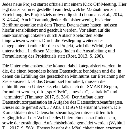
Jedes neue Projekt startet offiziell mit einem Kick-Off-Meeting. Hier
legt das zusammengestellte Team fest, welche Maßnahmen zur
Erreichung des Projektziels notwendig sind (Loomans et al., 2014,
S. 43-44). Auch Teammitglieder, die bisher wenig, bis keine
Berührungspunkte mit dem Thema Datenschutz hatten, müssen
hierfür sensibilisiert und geschult werden. Vor allem auf die
Sanktionsmöglichkeiten durch Aufsichtsbehörden sollte
hingewiesen werden. Durch die Festlegung weiterer fest
eingeplanter Termine für dieses Projekt, wird die Wichtigkeit
unterstrichen. In diesen Meetings finden die Ausarbeitung und
Formulierung des Projektziels statt (Rost, 2013, S. 298).
Die Unternehmensbereiche können dabei kategorisiert werden, in
die, die einen besonders hohen Datenschutz benötigen und die, in
denen die Erfüllung des gesetzlichen Minimums zur Erreichung der
Ziele ausreicht. Ist das Gesamtziel formuliert, müssen die
dahinführenden Unterziele, ebenfalls nach der SMART-Regeln,
formuliert werden, d.h. „spezifisch“, „messbar“, „attraktiv“ und
„terminiert“ (Timinger, 2017, S. 384). Der Aufbau einer
Datenschutzorganisation ist Aufgabe des Datenschutzbeauftragten.
Dieser sollte gemäß Art. 37 Abs. 1 DSGVO ernannt werden. Die
Kontaktdaten des Datenschutzbeauftragten müssen öffentlich
zugänglich auf der Webseite des Unternehmens zu finden sein,
sowie der zuständigen Aufsichtsbehörde gemeldet werden (Wybitul
T. , 2017, S. 563). Ebenso besteht die Möglichkeit einen externen