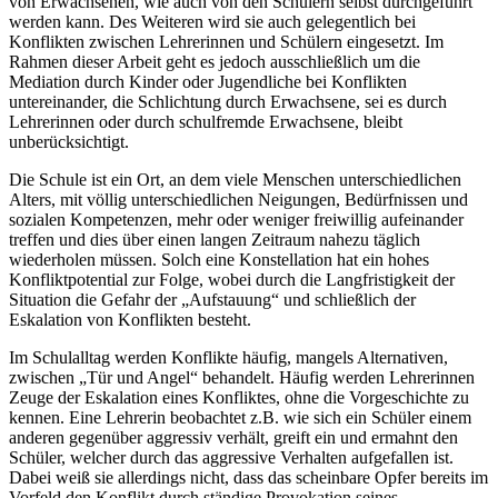
von Erwachsenen, wie auch von den Schülern selbst durchgeführt
werden kann. Des Weiteren wird sie auch gelegentlich bei
Konflikten zwischen Lehrerinnen und Schülern eingesetzt. Im
Rahmen dieser Arbeit geht es jedoch ausschließlich um die
Mediation durch Kinder oder Jugendliche bei Konflikten
untereinander, die Schlichtung durch Erwachsene, sei es durch
Lehrerinnen oder durch schulfremde Erwachsene, bleibt
unberücksichtigt.
Die Schule ist ein Ort, an dem viele Menschen unterschiedlichen
Alters, mit völlig unterschiedlichen Neigungen, Bedürfnissen und
sozialen Kompetenzen, mehr oder weniger freiwillig aufeinander
treffen und dies über einen langen Zeitraum nahezu täglich
wiederholen müssen. Solch eine Konstellation hat ein hohes
Konfliktpotential zur Folge, wobei durch die Langfristigkeit der
Situation die Gefahr der „Aufstauung“ und schließlich der
Eskalation von Konflikten besteht.
Im Schulalltag werden Konflikte häufig, mangels Alternativen,
zwischen „Tür und Angel“ behandelt. Häufig werden Lehrerinnen
Zeuge der Eskalation eines Konfliktes, ohne die Vorgeschichte zu
kennen. Eine Lehrerin beobachtet z.B. wie sich ein Schüler einem
anderen gegenüber aggressiv verhält, greift ein und ermahnt den
Schüler, welcher durch das aggressive Verhalten aufgefallen ist.
Dabei weiß sie allerdings nicht, dass das scheinbare Opfer bereits im
Vorfeld den Konflikt durch ständige Provokation seines