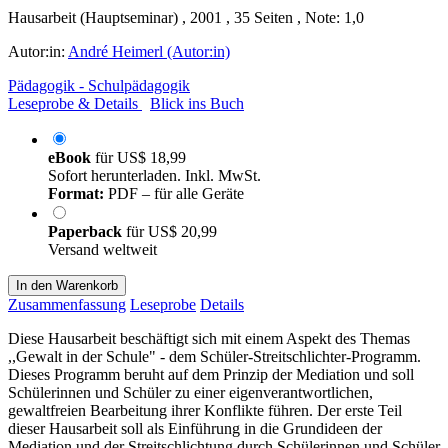
Hausarbeit (Hauptseminar) , 2001 , 35 Seiten , Note: 1,0
Autor:in:
André Heimerl (Autor:in)
Pädagogik - Schulpädagogik
Leseprobe & Details
Blick ins Buch
eBook
für
US$ 18,99
Sofort herunterladen. Inkl. MwSt.
Format:
PDF – für alle Geräte
Paperback
für
US$ 20,99
Versand weltweit
In den Warenkorb
Zusammenfassung
Leseprobe
Details
Diese Hausarbeit beschäftigt sich mit einem Aspekt des Themas
,,Gewalt in der Schule" - dem Schüler-Streitschlichter-Programm.
Dieses Programm beruht auf dem Prinzip der Mediation und soll
Schülerinnen und Schüler zu einer eigenverantwortlichen,
gewaltfreien Bearbeitung ihrer Konflikte führen. Der erste Teil
dieser Hausarbeit soll als Einführung in die Grundideen der
Mediation und der Streitschlichtung durch Schülerinnen und Schüler