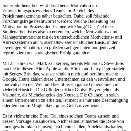
In der Studienarbeit wird das Thema Motivation im
Entwicklungsprozess eines Teams im Bereich des
Projektmanagements näher betrachtet. Dabei soll folgende
Forschungsfrage beantwortet werden: Welche Bedeutung hat
Motivation im Prozess der Teamentwicklung? Das Ziel dieser
Studienarbeit ist es also zu erkennen, welche Motivations- und
Managementvariante mit den unterschiedlichen Motivations- und
Anreizsystemen auf wirtschaftswissenschaftlicher Basis, in der
jeweiligen Situation, den größten sachgerechten und jederzeit
reproduzierbaren strategischen Erfolg garantiert.
Mit 25 Jahren war Mark Zuckerberg bereits Milliardär, Steve Jobs
brachte in diesem Alter Apple an die Börse und Larry Page startete
mit Sergey Brin das, was sie seitdem reich und berühmt macht:
Google. Heute zählen diese Unternehmen zu den wertvollsten und
innovativsten der Welt und beeinflussen ganze Generationen in
vielerlei Hinsicht. Die Gründer solcher Global Player gelten als
Visionäre, als Michelangelos der Neuzeit. Die Chance, in solch
einem Unternehmen zu arbeiten, ist mehr als nur eine Beschäftigung
oder temporäre Möglichkeit, gutes Geld zu verdienen.
Es ist vielmehr eine Ehre, Teil eines solchen Teams zu sein und
dessen Vorzüge auszukosten. Nicht selten ist hierbei die Rede von
uneingeschränkten Pausen, Tischtennishallen, Spielelandschaften,