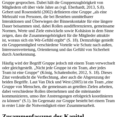
Gruppe gesprochen. Dabei hält die Gruppenzughörigkeit von
Mitgliedern oft über viele Jahre an (vgl. Eberhardt, 2013, S.8).
Gebert und Rosenstiehl (2002) definieren eine Gruppe „als eine
Mehrzahl von Personen, die bei Bestehen unmittelbarer
Interaktionen und Überwiegen der Binnenkontakte für eine längere
Dauer beisammen sind, dabei Rollen ausdifferenzieren, gemeinsame
Normen, Werte und Ziele entwickeln sowie Kohäsion in dem Sinne
zeigen, dass die Zusammengehörigkeit für die Mitglieder attraktiv
ist, woraus sich ein Wir-Gefühl ergibt“ (S. 18). Demzufolge genießt
ein Gruppenmitglied verschiedene Vorteile wie Schutz nach außen,
Interessenvertretung, Orientierung und das Gefühl von Sicherheit
durch Anerkennung.
Häufig wird der Begriff Gruppe jedoch mit einem Team verwechselt
oder gleichgestellt. „Nicht jede Gruppe ist ein Team, aber jedes
Team ist eine Gruppe“ (König, Schattenhofer, 2012, S. 18). Dieses
Zitat verdeutlicht die Verflechtung, aber auch die Abgrenzung der
beiden Begriffe. Laut Van Dick und West (2005) ist ein Team „eine
Gruppe von Menschen, die gemeinsam an geteilten Zielen arbeiten,
dabei verschiedene Rollen übernehmen und die miteinander
kommunizieren, umso ihre Anstrengungen erfolgreich koordinieren
zu können“ (S.1). Im Gegensatz zur Gruppe besteht bei einem Team
in erster Linie die Notwendigkeit einer Zusammenarbeit.
Zusammenfassung der Kapitel