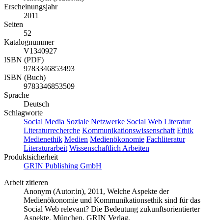
Erscheinungsjahr
2011
Seiten
52
Katalognummer
V1340927
ISBN (PDF)
9783346853493
ISBN (Buch)
9783346853509
Sprache
Deutsch
Schlagworte
Social Media
Soziale Netzwerke
Social Web
Literatur
Literaturrecherche
Kommunikationswissenschaft
Ethik
Medienethik
Medien
Medienökonomie
Fachliteratur
Literaturarbeit
Wissenschaftlich Arbeiten
Produktsicherheit
GRIN Publishing GmbH
Arbeit zitieren
Anonym (Autor:in)
, 2011, Welche Aspekte der
Medienökonomie und Kommunikationsethik sind für das
Social Web relevant? Die Bedeutung zukunftsorientierter
Aspekte, München, GRIN Verlag,