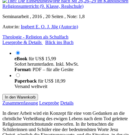
Seminararbeit , 2016 , 20 Seiten , Note: 1,8
Autor:in:
Ingbert E. O. J. Jilg (Autor:in)
Theologie - Religion als Schulfach
Leseprobe & Details
Blick ins Buch
eBook
für
US$ 15,99
Sofort herunterladen. Inkl. MwSt.
Format:
PDF – für alle Geräte
Paperback
für
US$ 18,99
Versand weltweit
In den Warenkorb
Zusammenfassung
Leseprobe
Details
In dieser Arbeit wird ein Konzept für eine vom Gedanken an die
christliche Verheißung des ewigen Lebens nach dem Tod geleitete
Religionsunterrichtsstunde entworfen. In ihr betrachten die
Schülerinnen und Schüler eine der bedeutendsten Worte Jesu
Christi, nämlich die Einsetzungsworte, und die Situation, in der sie