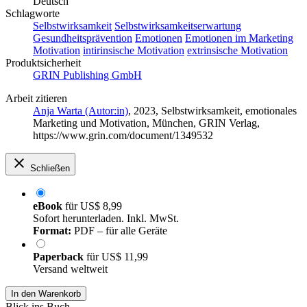
Deutsch
Schlagworte
Selbstwirksamkeit
Selbstwirksamkeitserwartung
Gesundheitsprävention
Emotionen
Emotionen im Marketing
Motivation
intirinsische Motivation
extrinsische Motivation
Produktsicherheit
GRIN Publishing GmbH
Arbeit zitieren
Anja Warta (Autor:in)
, 2023, Selbstwirksamkeit, emotionales
Marketing und Motivation, München, GRIN Verlag,
https://www.grin.com/document/1349532
Schließen
eBook
für
US$ 8,99
Sofort herunterladen. Inkl. MwSt.
Format:
PDF – für alle Geräte
Paperback
für
US$ 11,99
Versand weltweit
In den Warenkorb
Blick ins Buch