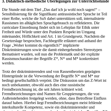
3. Didaktisch-methodische Überlegungen zur Unterrichtsstunde
Die Stunde mit dem Titel „Das darf ich ja wohl noch sagen!“ –
Sensibilisierung für die Signifikanz antirassistischer Sprache ist Teil
einer Reihe, welche die SuS dabei unterstützen soll, internalisierte
Rassismen im alltäglichen Sprachgebrauch zu reflektieren. Die
curriculare Einordnung findet sich im Lehrplan für Ethik unter
Freiheit und Würde unter den Punkten Respekt im Umgang
miteinander, Höflichkeit und Art. 1 im Grundgesetz. Nachdem die
Gesetzeslage besprochen, Fachbegriffe erläutert und anhand der
Frage „Woher kommst du eigentlich?“ implizierte
Diskriminierungen sowie die damit einhergehenden Stereotypen
thematisiert wurden, soll nun die Problematik und der explizite
Rassismuscharakter der Begriffe Z*, N* und M* konkretisiert
werden.
Trotz der diskriminierenden und von Rassentheorien geprägten
Hintergründe ist die Verwendung der Begriffe N* und M* nur
bedingt gesellschaftlich verpönt. Die Diskussion um das Z-Wort ist
noch unbekannter, obwohl auch dies eine rassistische
Fremdbezeichnung ist, die seit Jahren kritisiert wird.
Fremdbezeichnungen sind Namen für Gruppierungen, die von
Außenstehenden festgelegt werden, ohne, dass Betroffene Einfluss
darauf haben. Hierbei liegt Fremdbezeichnungen meist fehlende
interkulturelle Kompetenz, sowie ein diskriminierender und