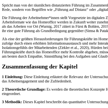
Spricht man von der räumlichen distanzierten Führung im Zusammenhang
Rede, sondern von Begriffen wie „Führung auf Distanz“ oder „digital
Die Führung der Arbeitnehmer*innen stellt Vorgesetzte im digitalen Z
Arbeitsformate wie das Homeoffice werden in Zukunft weiter zunehme
als das Arbeiten vor Ort (Wurnig, 2017 zitiert in Fürst & Bohlen, 20
ihr eine gute Führung als Grundbedingung gegenüber (Simsa & Patak
Als eine der größten Herausforderungen für Führungskräfte im Homeof
zufolge durch einen erhöhten Informationsaustausch und mehr Intera
Isolationsgefühls der Mitarbeitenden (Zirkler et al., 2020), Hürden
Führungskräfte durch das Homeoffice mehr Kontrolle abgeben, müssen 
am besten durch Empathie, Sinnstiftung bei den Aufgaben und Glaubwü
Zusammenfassung der Kapitel
1 Einleitung:
Diese Einleitung erläutert die Relevanz der Untersuch
das Arbeitsengagement und die Zufriedenheit.
2 Theoretische Grundlage:
Es werden die theoretischen Konzepte H
eingeordnet.
3 Methodik:
Dieses Kapitel beschreibt das quantitative Untersuchun