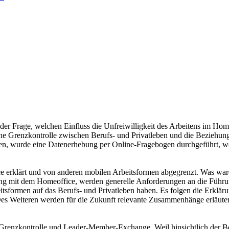
g der Frage, welchen Einfluss die Unfreiwilligkeit des Arbeitens im Ho
e Grenzkontrolle zwischen Berufs- und Privatleben und die Beziehungs
n, wurde eine Datenerhebung per Online-Fragebogen durchgeführt, wo
 erklärt und von anderen mobilen Arbeitsformen abgegrenzt. Was waren 
it dem Homeoffice, werden generelle Anforderungen an die Führungs
eitsformen auf das Berufs- und Privatleben haben. Es folgen die Erklär
es Weiteren werden für die Zukunft relevante Zusammenhänge erläutert 
 Grenzkontrolle und Leader-Member-Exchange. Weil hinsichtlich der Be