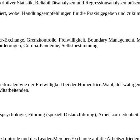
iver Statistik, Reliabilitätsanalysen und Regressionsanalysen präsent
ektiert, wobei Handlungsempfehlungen für die Praxis gegeben und zukün
-Exchange, Grenzkontrolle, Freiwilligkeit, Boundary Management, Mit
nforderungen, Corona-Pandemie, Selbstbestimmung
kmalen wie der Freiwilligkeit bei der Homeoffice-Wahl, der wahrgen
Mitarbeitenden.
spsychologie, Führung (speziell Distanzführung), Arbeitszufriedenhei
Grenzkontrolle und des Leader-Member-Exchange auf die Arbeitszufried