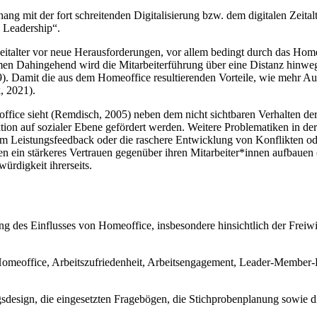
 mit der fort schreitenden Digitalisierung bzw. dem digitalen Zeitalte
 Leadership“.
eitalter vor neue Herausforderungen, vor allem bedingt durch das Home
n Dahingehend wird die Mitarbeiterführung über eine Distanz hinweg 
19). Damit die aus dem Homeoffice resultierenden Vorteile, wie mehr A
, 2021).
fice sieht (Remdisch, 2005) neben dem nicht sichtbaren Verhalten der
ktion auf sozialer Ebene gefördert werden. Weitere Problematiken in 
 beim Leistungsfeedback oder die raschere Entwicklung von Konflikten 
ein stärkeres Vertrauen gegenüber ihren Mitarbeiter*innen aufbauen (
rdigkeit ihrerseits.
ung des Einflusses von Homeoffice, insbesondere hinsichtlich der Fre
omeoffice, Arbeitszufriedenheit, Arbeitsengagement, Leader-Member-
gsdesign, die eingesetzten Fragebögen, die Stichprobenplanung sowie d