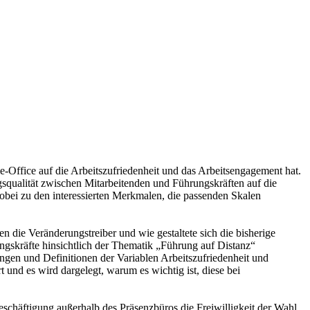
me-Office auf die Arbeitszufriedenheit und das Arbeitsengagement hat.
qualität zwischen Mitarbeitenden und Führungskräften auf die
bei zu den interessierten Merkmalen, die passenden Skalen
die Veränderungstreiber und wie gestaltete sich die bisherige
kräfte hinsichtlich der Thematik „Führung auf Distanz“
ungen und Definitionen der Variablen Arbeitszufriedenheit und
und es wird dargelegt, warum es wichtig ist, diese bei
schäftigung außerhalb des Präsenzbüros die Freiwilligkeit der Wahl