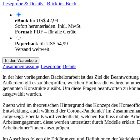
Leseprobe & Details
Blick ins Buch
eBook
für
US$ 42,99
Sofort herunterladen. Inkl. MwSt.
Format:
PDF – für alle Geräte
Paperback
für
US$ 54,99
Versand weltweit
In den Warenkorb
Zusammenfassung
Leseprobe
Details
In der hier vorliegenden Bachelorarbeit ist das Ziel die Beantwortun
Außerdem gilt es zu überprüfen, welchen Einfluss die wahrgenommen
genannten Konstrukte ausübt. Um diese Fragen beantworten zu könne
ausgewählt wurden.
Zuerst wird im theoretischen Hintergrund das Konzept des Homeoffice
Entwicklung, auch während der Corona-Pandemie? Im Zusammenhang m
aufgezeigt. Ebenfalls wird verdeutlicht, welchen Einfluss mobile Arb
Arbeitsengagement, diese werden unterstützt durch Modelle erklärt. D
Arbeitnehmer*innen auszuprägen.
Im Anschluss folgen die Erklärungen und Definitionen der Variablen