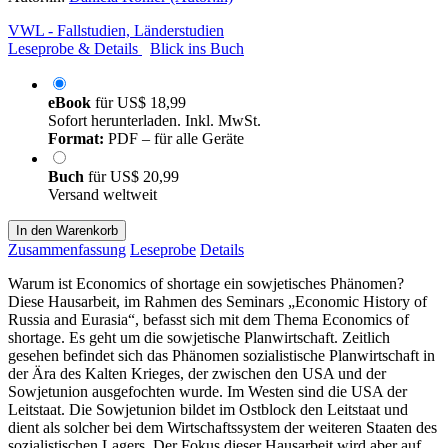
VWL - Fallstudien, Länderstudien
Leseprobe & Details
Blick ins Buch
eBook
für
US$ 18,99
Sofort herunterladen. Inkl. MwSt.
Format:
PDF – für alle Geräte
Buch
für
US$ 20,99
Versand weltweit
In den Warenkorb
Zusammenfassung
Leseprobe
Details
Warum ist Economics of shortage ein sowjetisches Phänomen?
Diese Hausarbeit, im Rahmen des Seminars „Economic History of
Russia and Eurasia“, befasst sich mit dem Thema Economics of
shortage. Es geht um die sowjetische Planwirtschaft. Zeitlich
gesehen befindet sich das Phänomen sozialistische Planwirtschaft in
der Ära des Kalten Krieges, der zwischen den USA und der
Sowjetunion ausgefochten wurde. Im Westen sind die USA der
Leitstaat. Die Sowjetunion bildet im Ostblock den Leitstaat und
dient als solcher bei dem Wirtschaftssystem der weiteren Staaten des
sozialistischen Lagers. Der Fokus dieser Hausarbeit wird aber auf