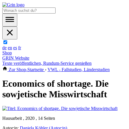
de
en
es
fr
Shop
GRIN Website
Texte veröffentlichen, Rundum-Service genießen
Zur Shop-Startseite
›
VWL - Fallstudien, Länderstudien
Economics of shortage. Die
sowjetische Misswirtschaft
Hausarbeit , 2020 , 14 Seiten
Autor:in:
Daniela Köhler (Autor:in)