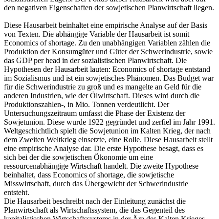
den negativen Eigenschaften der sowjetischen Planwirtschaft liegen.
Diese Hausarbeit beinhaltet eine empirische Analyse auf der Basis
von Texten. Die abhängige Variable der Hausarbeit ist somit
Economics of shortage. Zu den unabhängigen Variablen zählen die
Produktion der Konsumgüter und Güter der Schwerindustrie, sowie
das GDP per head in der sozialistischen Planwirtschaft. Die
Hypothesen der Hausarbeit lauten: Economics of shortage entstand
im Sozialismus und ist ein sowjetisches Phänomen. Das Budget war
für die Schwerindustrie zu groß und es mangelte an Geld für die
anderen Industrien, wie der Ölwirtschaft. Dieses wird durch die
Produktionszahlen-, in Mio. Tonnen verdeutlicht. Der
Untersuchungszeitraum umfasst die Phase der Existenz der
Sowjetunion. Diese wurde 1922 gegründet und zerfiel im Jahr 1991.
Weltgeschichtlich spielt die Sowjetunion im Kalten Krieg, der nach
dem Zweiten Weltkrieg einsetzte, eine Rolle. Diese Hausarbeit stellt
eine empirische Analyse dar. Die erste Hypothese besagt, dass es
sich bei der die sowjetischen Ökonomie um eine
ressourcenabhängige Wirtschaft handelt. Die zweite Hypothese
beinhaltet, dass Economics of shortage, die sowjetische
Misswirtschaft, durch das Übergewicht der Schwerindustrie
entsteht.
Die Hausarbeit beschreibt nach der Einleitung zunächst die
Planwirtschaft als Wirtschaftssystem, die das Gegenteil des
kapitalistischen Wirtschaftssystems in der Ära des Kalten Krieges