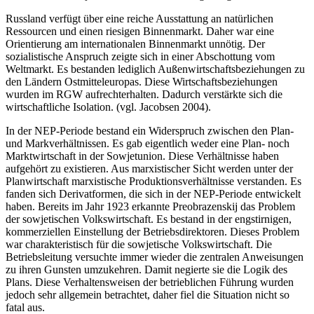
Russland verfügt über eine reiche Ausstattung an natürlichen
Ressourcen und einen riesigen Binnenmarkt. Daher war eine
Orientierung am internationalen Binnenmarkt unnötig. Der
sozialistische Anspruch zeigte sich in einer Abschottung vom
Weltmarkt. Es bestanden lediglich Außenwirtschaftsbeziehungen zu
den Ländern Ostmitteleuropas. Diese Wirtschaftsbeziehungen
wurden im RGW aufrechterhalten. Dadurch verstärkte sich die
wirtschaftliche Isolation. (vgl. Jacobsen 2004).
In der NEP-Periode bestand ein Widerspruch zwischen den Plan-
und Markverhältnissen. Es gab eigentlich weder eine Plan- noch
Marktwirtschaft in der Sowjetunion. Diese Verhältnisse haben
aufgehört zu existieren. Aus marxistischer Sicht werden unter der
Planwirtschaft marxistische Produktionsverhältnisse verstanden. Es
fanden sich Derivatformen, die sich in der NEP-Periode entwickelt
haben. Bereits im Jahr 1923 erkannte Preobrazenskij das Problem
der sowjetischen Volkswirtschaft. Es bestand in der engstirnigen,
kommerziellen Einstellung der Betriebsdirektoren. Dieses Problem
war charakteristisch für die sowjetische Volkswirtschaft. Die
Betriebsleitung versuchte immer wieder die zentralen Anweisungen
zu ihren Gunsten umzukehren. Damit negierte sie die Logik des
Plans. Diese Verhaltensweisen der betrieblichen Führung wurden
jedoch sehr allgemein betrachtet, daher fiel die Situation nicht so
fatal aus.