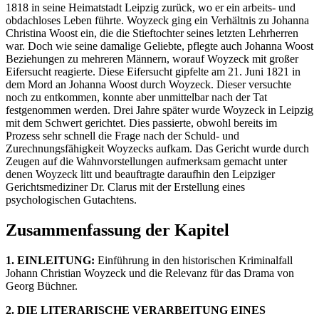
1818 in seine Heimatstadt Leipzig zurück, wo er ein arbeits- und
obdachloses Leben führte. Woyzeck ging ein Verhältnis zu Johanna
Christina Woost ein, die die Stieftochter seines letzten Lehrherren
war. Doch wie seine damalige Geliebte, pflegte auch Johanna Woost
Beziehungen zu mehreren Männern, worauf Woyzeck mit großer
Eifersucht reagierte. Diese Eifersucht gipfelte am 21. Juni 1821 in
dem Mord an Johanna Woost durch Woyzeck. Dieser versuchte
noch zu entkommen, konnte aber unmittelbar nach der Tat
festgenommen werden. Drei Jahre später wurde Woyzeck in Leipzig
mit dem Schwert gerichtet. Dies passierte, obwohl bereits im
Prozess sehr schnell die Frage nach der Schuld- und
Zurechnungsfähigkeit Woyzecks aufkam. Das Gericht wurde durch
Zeugen auf die Wahnvorstellungen aufmerksam gemacht unter
denen Woyzeck litt und beauftragte daraufhin den Leipziger
Gerichtsmediziner Dr. Clarus mit der Erstellung eines
psychologischen Gutachtens.
Zusammenfassung der Kapitel
1. EINLEITUNG:
Einführung in den historischen Kriminalfall
Johann Christian Woyzeck und die Relevanz für das Drama von
Georg Büchner.
2. DIE LITERARISCHE VERARBEITUNG EINES