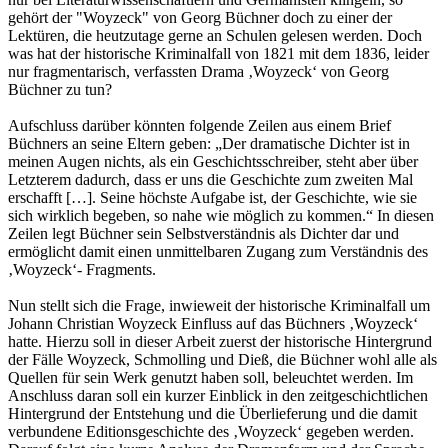
gehört der "Woyzeck" von Georg Büchner doch zu einer der
Lektüren, die heutzutage gerne an Schulen gelesen werden. Doch
was hat der historische Kriminalfall von 1821 mit dem 1836, leider
nur fragmentarisch, verfassten Drama ‚Woyzeck‘ von Georg
Büchner zu tun?
Aufschluss darüber könnten folgende Zeilen aus einem Brief
Büchners an seine Eltern geben: „Der dramatische Dichter ist in
meinen Augen nichts, als ein Geschichtsschreiber, steht aber über
Letzterem dadurch, dass er uns die Geschichte zum zweiten Mal
erschafft […]. Seine höchste Aufgabe ist, der Geschichte, wie sie
sich wirklich begeben, so nahe wie möglich zu kommen.“ In diesen
Zeilen legt Büchner sein Selbstverständnis als Dichter dar und
ermöglicht damit einen unmittelbaren Zugang zum Verständnis des
‚Woyzeck‘- Fragments.
Nun stellt sich die Frage, inwieweit der historische Kriminalfall um
Johann Christian Woyzeck Einfluss auf das Büchners ‚Woyzeck‘
hatte. Hierzu soll in dieser Arbeit zuerst der historische Hintergrund
der Fälle Woyzeck, Schmolling und Dieß, die Büchner wohl alle als
Quellen für sein Werk genutzt haben soll, beleuchtet werden. Im
Anschluss daran soll ein kurzer Einblick in den zeitgeschichtlichen
Hintergrund der Entstehung und die Überlieferung und die damit
verbundene Editionsgeschichte des ‚Woyzeck‘ gegeben werden.