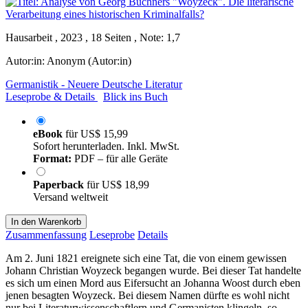
Hausarbeit , 2023 , 18 Seiten , Note: 1,7
Autor:in:
Anonym (Autor:in)
Germanistik - Neuere Deutsche Literatur
Leseprobe & Details
Blick ins Buch
eBook
für
US$ 15,99
Sofort herunterladen. Inkl. MwSt.
Format:
PDF – für alle Geräte
Paperback
für
US$ 18,99
Versand weltweit
In den Warenkorb
Zusammenfassung
Leseprobe
Details
Am 2. Juni 1821 ereignete sich eine Tat, die von einem gewissen
Johann Christian Woyzeck begangen wurde. Bei dieser Tat handelte
es sich um einen Mord aus Eifersucht an Johanna Woost durch eben
jenen besagten Woyzeck. Bei diesem Namen dürfte es wohl nicht
nur bei Literaturwissenschaftlern und Germanisten klingeln, so