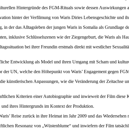
lturellen Hintergründe des FGM-Rituals sowie dessen Auswirkungen au
vation hinter der Verfilmung von Waris Diries Lebensgeschichte und ih
 in der das Alltagsleben der jungen Waris in Somalia als Grundlage der
uten, inklusive Schlüsselszenen wie der Ziegengeburt, die Waris als Hau
ltagssituation bei ihrer Freundin erstmals direkt mit westlicher Sexual
iche Entwicklung als Model und ihren Umgang mit Scham und kulturelle
vor der UN, welche den Höhepunkt von Waris’ Engagement gegen FGM d
t die künstlerischen Anpassungen, wie die Veränderung der Zeitachse
ftlichen Kriterien einer Autobiographie und inwieweit der Film diese Kr
 und ihres Hintergrunds im Kontext der Produktion.
aris’ Reise zurück in ihre Heimat im Jahr 2009 und das Wiedersehen m
ftlichen Resonanz von „Wüstenblume“ und inwiefern der Film tatsächl