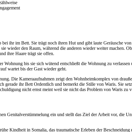
rzählweise
 Engagement
b bei ihr im Bett. Sie trägt noch ihren Hut und gibt laute Geräusche v
rlässt sie wieder den Raum, während die anderen wieder weiter machen
nd ihre Haare trägt sie offen.
der Wohnung bis sie sich wütend entschließt die Wohnung zu verlassen
auf wartet bis der Gast wieder geht.
hnung. Die Kameraaufnahmen zeigt den Wohnheimkomplex von draußen w
ch gerade ihr Bett Ordentlich und bemerkt die Stille von Waris. Sie setzt
schuldigung nicht ernst meint weil sie nicht das Problem von Waris zu v
hen Genitalverstümmelung ein und stellt das Ziel der Arbeit vor, die U
 frühe Kindheit in Somalia, das traumatische Erleben der Beschneidun