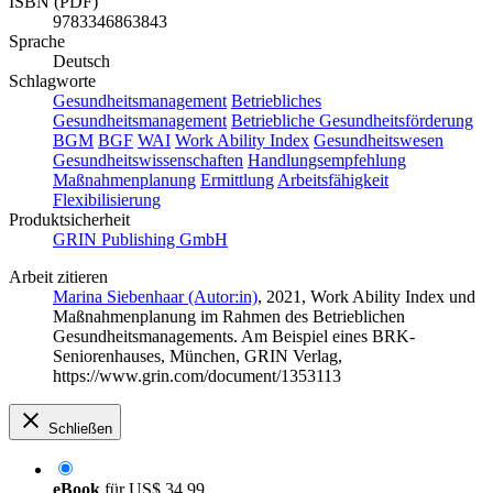
ISBN (PDF)
9783346863843
Sprache
Deutsch
Schlagworte
Gesundheitsmanagement
Betriebliches
Gesundheitsmanagement
Betriebliche Gesundheitsförderung
BGM
BGF
WAI
Work Ability Index
Gesundheitswesen
Gesundheitswissenschaften
Handlungsempfehlung
Maßnahmenplanung
Ermittlung
Arbeitsfähigkeit
Flexibilisierung
Produktsicherheit
GRIN Publishing GmbH
Arbeit zitieren
Marina Siebenhaar (Autor:in)
, 2021, Work Ability Index und
Maßnahmenplanung im Rahmen des Betrieblichen
Gesundheitsmanagements. Am Beispiel eines BRK-
Seniorenhauses, München, GRIN Verlag,
https://www.grin.com/document/1353113
Schließen
eBook
für
US$ 34,99