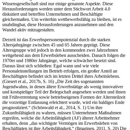
Wissensgesellschaft sind nur einige genannte Aspekte. Diese
Herausforderungen werden unter dem Stichwort Arbeit 4.0
diskutiert und betreffen Unternehmen und Beschäftigte
gleichermaßen. Um weiterhin wettbewerbsfähig zu bleiben, ist es
unabdingbar, diese Herausforderungen anzunehmen und den
Wandel aktiv mitzugestalten.
Derzeit ist das Erwerbspersonenpotenzial durch die starken
Altersjahrgänge zwischen 45 und 65 Jahren geprägt. Diese
Altersgruppe wird jedoch in den kommenden zwei Jahrzehnten
weitgehend aus dem Erwerbsleben ausscheiden. Danach folgen die
1970er und 1980er Jahrgänge, welche schwächer besetzt sind.
Daraus lässt sich schließen: Egal wann und wie viele
Personaleinstellungen im Betrieb erfolgen, ein großer Anteil an
Beschäftigten befindet sich im letzten Drittel ihres Arbeitslebens.
(Giesert et al., 2017b, S. 16) „Die Zeit des sogenannten
Jugendwahns, in denen ältere Erwerbstätige als wenig innovativer
und kostspieliger Teil der Belegschaft angesehen werden und ihnen
mit Frühverrentung sowie betriebseigenen Formen der Altersteilzeit
die vorzeitige Entlassung erleichtert wurde, wird ein baldiges Ende
prognostiziert.“ (Schönwald et al., 2014, S. 1) Um ihre
Zukunftsfähigkeit zu wahren, müssen Unternehmen Maßnahmen
ergreifen, welche die Arbeitsfähigkeit (AF) älterer Arbeitnehmer
erhalten, denn „das wichtigste Vermögen im Erwerbsleben von
Beschäftigten ist ihre Arbeitsfähigkeit.“ (Ilmarinen, 2011, S. 20) Die