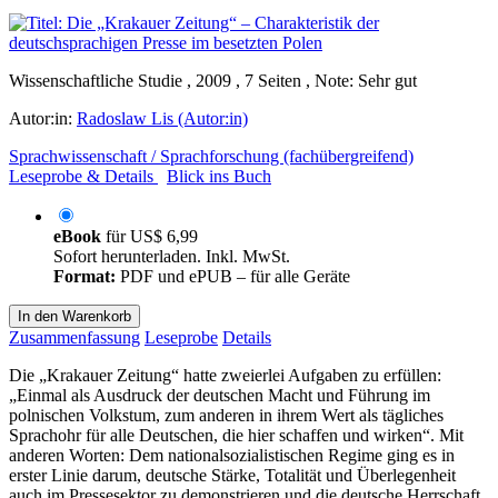
Wissenschaftliche Studie , 2009 , 7 Seiten , Note: Sehr gut
Autor:in:
Radoslaw Lis (Autor:in)
Sprachwissenschaft / Sprachforschung (fachübergreifend)
Leseprobe & Details
Blick ins Buch
eBook
für
US$ 6,99
Sofort herunterladen. Inkl. MwSt.
Format:
PDF und ePUB – für alle Geräte
In den Warenkorb
Zusammenfassung
Leseprobe
Details
Die „Krakauer Zeitung“ hatte zweierlei Aufgaben zu erfüllen:
„Einmal als Ausdruck der deutschen Macht und Führung im
polnischen Volkstum, zum anderen in ihrem Wert als tägliches
Sprachohr für alle Deutschen, die hier schaffen und wirken“. Mit
anderen Worten: Dem nationalsozialistischen Regime ging es in
erster Linie darum, deutsche Stärke, Totalität und Überlegenheit
auch im Pressesektor zu demonstrieren und die deutsche Herrschaft