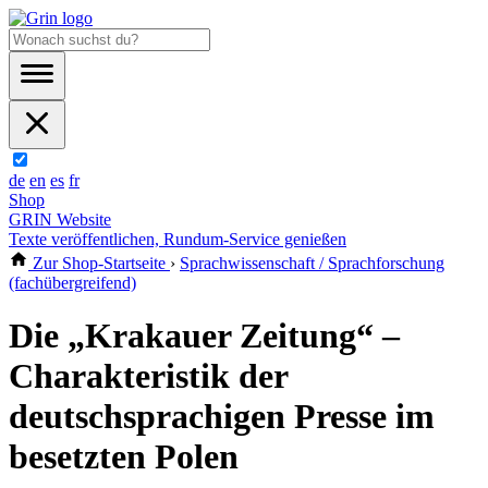
de
en
es
fr
Shop
GRIN Website
Texte veröffentlichen, Rundum-Service genießen
Zur Shop-Startseite
›
Sprachwissenschaft / Sprachforschung
(fachübergreifend)
Die „Krakauer Zeitung“ –
Charakteristik der
deutschsprachigen Presse im
besetzten Polen