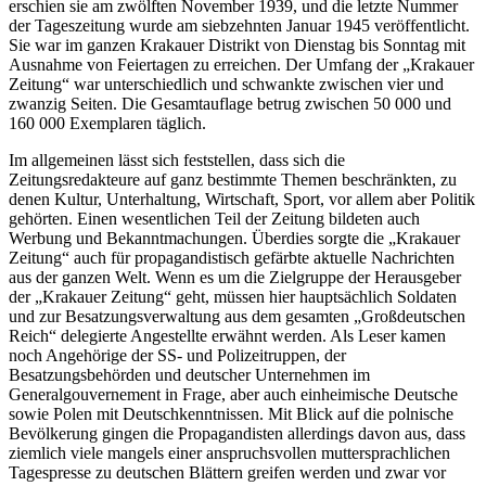
erschien sie am zwölften November 1939, und die letzte Nummer
der Tageszeitung wurde am siebzehnten Januar 1945 veröffentlicht.
Sie war im ganzen Krakauer Distrikt von Dienstag bis Sonntag mit
Ausnahme von Feiertagen zu erreichen. Der Umfang der „Krakauer
Zeitung“ war unterschiedlich und schwankte zwischen vier und
zwanzig Seiten. Die Gesamtauflage betrug zwischen 50 000 und
160 000 Exemplaren täglich.
Im allgemeinen lässt sich feststellen, dass sich die
Zeitungsredakteure auf ganz bestimmte Themen beschränkten, zu
denen Kultur, Unterhaltung, Wirtschaft, Sport, vor allem aber Politik
gehörten. Einen wesentlichen Teil der Zeitung bildeten auch
Werbung und Bekanntmachungen. Überdies sorgte die „Krakauer
Zeitung“ auch für propagandistisch gefärbte aktuelle Nachrichten
aus der ganzen Welt. Wenn es um die Zielgruppe der Herausgeber
der „Krakauer Zeitung“ geht, müssen hier hauptsächlich Soldaten
und zur Besatzungsverwaltung aus dem gesamten „Großdeutschen
Reich“ delegierte Angestellte erwähnt werden. Als Leser kamen
noch Angehörige der SS- und Polizeitruppen, der
Besatzungsbehörden und deutscher Unternehmen im
Generalgouvernement in Frage, aber auch einheimische Deutsche
sowie Polen mit Deutschkenntnissen. Mit Blick auf die polnische
Bevölkerung gingen die Propagandisten allerdings davon aus, dass
ziemlich viele mangels einer anspruchsvollen muttersprachlichen
Tagespresse zu deutschen Blättern greifen werden und zwar vor