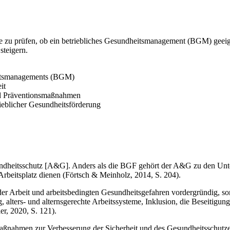
rche zu prüfen, ob ein betriebliches Gesundheitsmanagement (BGM) geeig
steigern.
heitsmanagements (BGM)
it
nd Präventionsmaßnahmen
ieblicher Gesundheitsförderung
sundheitsschutz [A&G]. Anders als die BGF gehört der A&G zu den Unt
rbeitsplatz dienen (Förtsch & Meinholz, 2014, S. 204).
 der Arbeit und arbeitsbedingten Gesundheitsgefahren vordergründig, 
g, alters- und alternsgerechte Arbeitssysteme, Inklusion, die Beseitig
r, 2020, S. 121).
ßnahmen zur Verbesserung der Sicherheit und des Gesundheitsschutzes 