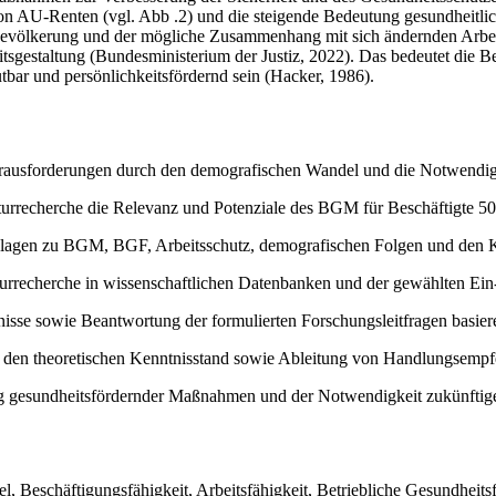
von AU-Renten (vgl. Abb .2) und die steigende Bedeutung gesundheitlich
 Bevölkerung und der mögliche Zusammenhang mit sich ändernden Arbe
sgestaltung (Bundesministerium der Justiz, 2022). Das bedeutet die B
tbar und persönlichkeitsfördernd sein (Hacker, 1986).
ausforderungen durch den demografischen Wandel und die Notwendigke
aturrecherche die Relevanz und Potenziale des BGM für Beschäftigte 50
agen zu BGM, BGF, Arbeitsschutz, demografischen Folgen und den Ko
turrecherche in wissenschaftlichen Datenbanken und der gewählten Ein-
se sowie Beantwortung der formulierten Forschungsleitfragen basierend
n den theoretischen Kenntnisstand sowie Ableitung von Handlungsemp
gesundheitsfördernder Maßnahmen und der Notwendigkeit zukünftiger 
eschäftigungsfähigkeit, Arbeitsfähigkeit, Betriebliche Gesundheitsf