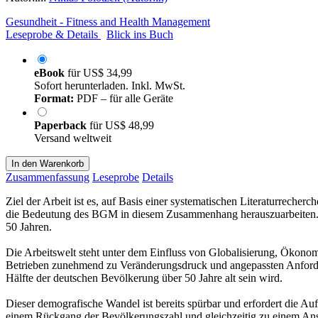
Gesundheit - Fitness and Health Management
Leseprobe & Details
Blick ins Buch
eBook
für
US$ 34,99
Sofort herunterladen. Inkl. MwSt.
Format:
PDF – für alle Geräte
Paperback
für
US$ 48,99
Versand weltweit
In den Warenkorb
Zusammenfassung
Leseprobe
Details
Ziel der Arbeit ist es, auf Basis einer systematischen Literaturrech
die Bedeutung des BGM in diesem Zusammenhang herauszuarbeiten. Hin
50 Jahren.
Die Arbeitswelt steht unter dem Einfluss von Globalisierung, Ökono
Betrieben zunehmend zu Veränderungsdruck und angepassten Anforderu
Hälfte der deutschen Bevölkerung über 50 Jahre alt sein wird.
Dieser demografische Wandel ist bereits spürbar und erfordert die 
einem Rückgang der Bevölkerungszahl und gleichzeitig zu einem Anst