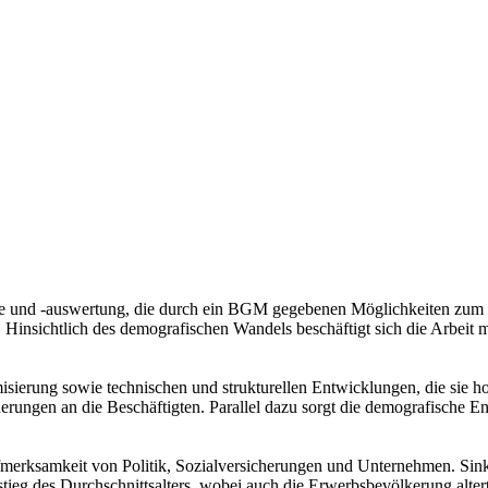
erche und -auswertung, die durch ein BGM gegebenen Möglichkeiten zum E
sichtlich des demografischen Wandels beschäftigt sich die Arbeit mit
misierung sowie technischen und strukturellen Entwicklungen, die sie
ngen an die Beschäftigten. Parallel dazu sorgt die demografische Entw
Aufmerksamkeit von Politik, Sozialversicherungen und Unternehmen. S
ieg des Durchschnittsalters, wobei auch die Erwerbsbevölkerung altert