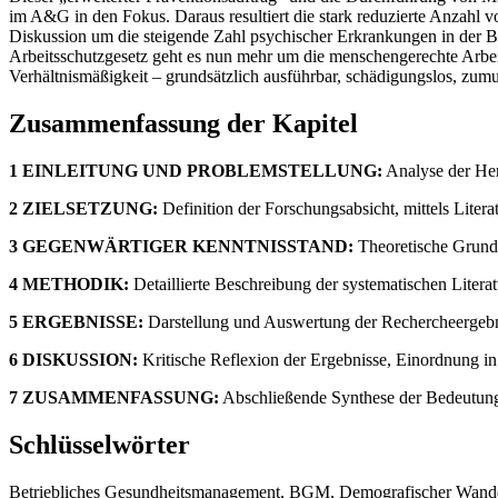
im A&G in den Fokus. Daraus resultiert die stark reduzierte Anzahl 
Diskussion um die steigende Zahl psychischer Erkrankungen in der
Arbeitsschutzgesetz geht es nun mehr um die menschengerechte Arbeit
Verhältnismäßigkeit – grundsätzlich ausführbar, schädigungslos, zumu
Zusammenfassung der Kapitel
1 EINLEITUNG UND PROBLEMSTELLUNG:
Analyse der Her
2 ZIELSETZUNG:
Definition der Forschungsabsicht, mittels Liter
3 GEGENWÄRTIGER KENNTNISSTAND:
Theoretische Grundl
4 METHODIK:
Detaillierte Beschreibung der systematischen Litera
5 ERGEBNISSE:
Darstellung und Auswertung der Rechercheergebnis
6 DISKUSSION:
Kritische Reflexion der Ergebnisse, Einordnung i
7 ZUSAMMENFASSUNG:
Abschließende Synthese der Bedeutung 
Schlüsselwörter
Betriebliches Gesundheitsmanagement, BGM, Demografischer Wandel, B