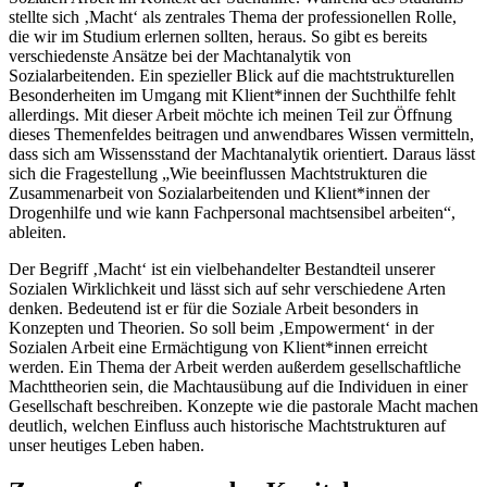
stellte sich ‚Macht‘ als zentrales Thema der professionellen Rolle,
die wir im Studium erlernen sollten, heraus. So gibt es bereits
verschiedenste Ansätze bei der Machtanalytik von
Sozialarbeitenden. Ein spezieller Blick auf die machtstrukturellen
Besonderheiten im Umgang mit Klient*innen der Suchthilfe fehlt
allerdings. Mit dieser Arbeit möchte ich meinen Teil zur Öffnung
dieses Themenfeldes beitragen und anwendbares Wissen vermitteln,
dass sich am Wissensstand der Machtanalytik orientiert. Daraus lässt
sich die Fragestellung „Wie beeinflussen Machtstrukturen die
Zusammenarbeit von Sozialarbeitenden und Klient*innen der
Drogenhilfe und wie kann Fachpersonal machtsensibel arbeiten“,
ableiten.
Der Begriff ‚Macht‘ ist ein vielbehandelter Bestandteil unserer
Sozialen Wirklichkeit und lässt sich auf sehr verschiedene Arten
denken. Bedeutend ist er für die Soziale Arbeit besonders in
Konzepten und Theorien. So soll beim ‚Empowerment‘ in der
Sozialen Arbeit eine Ermächtigung von Klient*innen erreicht
werden. Ein Thema der Arbeit werden außerdem gesellschaftliche
Machttheorien sein, die Machtausübung auf die Individuen in einer
Gesellschaft beschreiben. Konzepte wie die pastorale Macht machen
deutlich, welchen Einfluss auch historische Machtstrukturen auf
unser heutiges Leben haben.