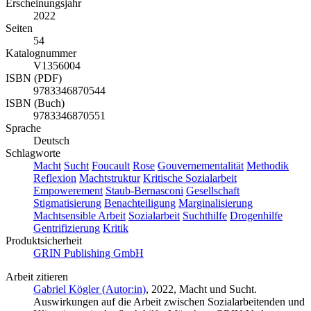
Erscheinungsjahr
2022
Seiten
54
Katalognummer
V1356004
ISBN (PDF)
9783346870544
ISBN (Buch)
9783346870551
Sprache
Deutsch
Schlagworte
Macht
Sucht
Foucault
Rose
Gouvernementalität
Methodik
Reflexion
Machtstruktur
Kritische Sozialarbeit
Empowerement
Staub-Bernasconi
Gesellschaft
Stigmatisierung
Benachteiligung
Marginalisierung
Machtsensible Arbeit
Sozialarbeit
Suchthilfe
Drogenhilfe
Gentrifizierung
Kritik
Produktsicherheit
GRIN Publishing GmbH
Arbeit zitieren
Gabriel Kögler (Autor:in)
, 2022, Macht und Sucht.
Auswirkungen auf die Arbeit zwischen Sozialarbeitenden und