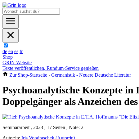
de
en
es
fr
Shop
GRIN Website
Texte veröffentlichen, Rundum-Service genießen
Zur Shop-Startseite
›
Germanistik - Neuere Deutsche Literatur
Psychoanalytische Konzepte in 
Doppelgänger als Anzeichen de
Seminararbeit , 2023 , 17 Seiten , Note: 2
Autor:in:
Iris Vondraschek (Autor:in)