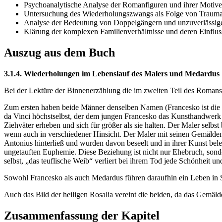
Psychoanalytische Analyse der Romanfiguren und ihrer Motive
Untersuchung des Wiederholungszwangs als Folge von Trauma
Analyse der Bedeutung von Doppelgängern und unzuverlässig
Klärung der komplexen Familienverhältnisse und deren Einflus
Auszug aus dem Buch
3.1.4. Wiederholungen im Lebenslauf des Malers und Medardus
Bei der Lektüre der Binnenerzählung die im zweiten Teil des Romans 
Zum ersten haben beide Männer denselben Namen (Francesko ist die i
da Vinci höchstselbst, der dem jungen Francesko das Kunsthandwerk n
Ziehväter erheben und sich für größer als sie halten. Der Maler selbst
wenn auch in verschiedener Hinsicht. Der Maler mit seinen Gemälden
Antonius hinterließ und wurden davon beseelt und in ihrer Kunst be
ungetauften Euphemie. Diese Beziehung ist nicht nur Ehebruch, sonder
selbst, „das teuflische Weib“ verliert bei ihrem Tod jede Schönheit
Sowohl Francesko als auch Medardus führen daraufhin ein Leben in 
Auch das Bild der heiligen Rosalia vereint die beiden, da das Gemäld
Zusammenfassung der Kapitel