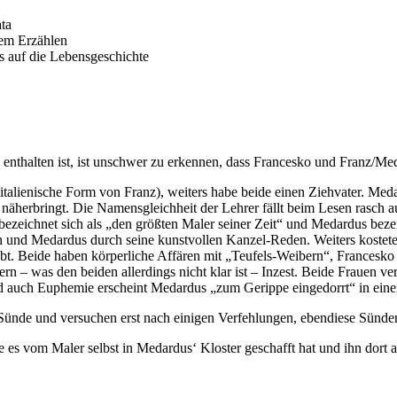
ta
em Erzählen
s auf die Lebensgeschichte
enthalten ist, ist unschwer zu erkennen, dass Francesko und Franz/Med
talienische Form von Franz), weiters habe beide einen Ziehvater. Me
äherbringt. Die Namensgleichheit der Lehrer fällt beim Lesen rasch a
 bezeichnet sich als „den größten Maler seiner Zeit“ und Medardus bezei
 und Medardus durch seine kunstvollen Kanzel-Reden. Weiters kosteten 
lebt. Beide haben körperliche Affären mit „Teufels-Weibern“, Frances
n – was den beiden allerdings nicht klar ist – Inzest. Beide Frauen ver
 und auch Euphemie erscheint Medardus „zum Gerippe eingedorrt“ in ei
Sünde und versuchen erst nach einigen Verfehlungen, ebendiese Sünde
e es vom Maler selbst in Medardus‘ Kloster geschafft hat und ihn dort