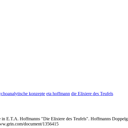
ychoanalytische konzepte
eta hoffmann
die Elixiere des Teufels
e in E.T.A. Hoffmanns "Die Elixiere des Teufels". Hoffmanns Doppel
/www.grin.com/document/1356415