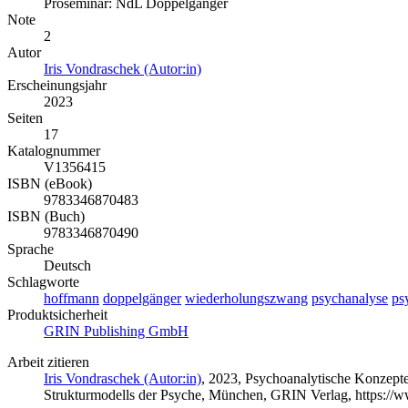
Proseminar: NdL Doppelgänger
Note
2
Autor
Iris Vondraschek (Autor:in)
Erscheinungsjahr
2023
Seiten
17
Katalognummer
V1356415
ISBN (eBook)
9783346870483
ISBN (Buch)
9783346870490
Sprache
Deutsch
Schlagworte
hoffmann
doppelgänger
wiederholungszwang
psychanalyse
ps
Produktsicherheit
GRIN Publishing GmbH
Arbeit zitieren
Iris Vondraschek (Autor:in)
, 2023, Psychoanalytische Konzept
Strukturmodells der Psyche, München, GRIN Verlag, https:/