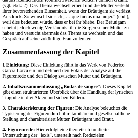
(vgl. ebd.: 2). Das Thema wechselt erneut und die Mutter verleiht
ihrer bevorstehenden Einsamkeit, wenn der Bräutigam sie verlässt
Ausdruck. So wünscht sie sich „… que fueras una mujer.“ (ebd.),
weil dies bedeuten würde, dass er bei ihr bliebe. Der Bräutigam
scheint jedoch wenig Verständnis für die Sorgen seiner Mutter zu
haben und versucht abermals das Thema zu wechseln und das
Gespräch auf seine zukünftige Frau zu lenken.
Zusammenfassung der Kapitel
1 Einleitung:
Diese Einleitung führt in das Werk von Federico
García Lorca ein und definiert den Fokus der Analyse auf die
Figurenrede und den Dialog zwischen Mutter und Bräutigam.
2. Inhaltszusammenfassung „Bodas de sangre“:
Dieses Kapitel
gibt einen strukturierten Überblick über die Handlung der lyrischen
Tragödie in drei Akten und sieben Bildern.
3. Charakterisierung der Figuren:
Die Analyse beleuchtet die
Typisierung der Figuren durch ihre familiäre und gesellschaftliche
Stellung und charakterisiert Mutter, Bräutigam und Braut.
4. Figurenrede:
Hier erfolgt eine theoretisch fundierte
Untersuchung der "lexis", unterteilt nach Redezielen,