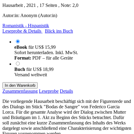
Hausarbeit , 2021 , 17 Seiten , Note: 2,0
Autor:in:
Anonym (Autor:in)
Romanistik - Hispanistik
Leseprobe & Details
Blick ins Buch
eBook
für
US$ 15,99
Sofort herunterladen. Inkl. MwSt.
Format:
PDF – für alle Geräte
Buch
für
US$ 18,99
Versand weltweit
In den Warenkorb
Zusammenfassung
Leseprobe
Details
Die vorliegende Hausarbeit beschäftigt sich mit der Figurenrede und
des Dialogs im Stück "Bodas de Sangre" von Federico Garcia
Lorca. Für die gesamte Analyse wird der Dialog zwischen Mutter
und Bräutigam im 1. Akt zu Beginn des Stücks betrachtet. Dafür
soll zunächst eine kurze Zusammenfassung des Inhalts des Werks
dargelegt sowie anschließend eine Charakterisierung der wichtigsten
Figuren vorgenommen werden.