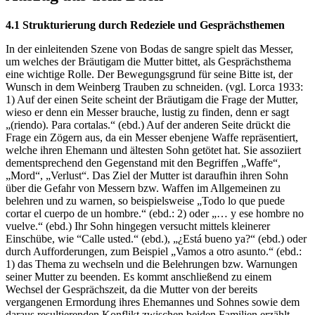
4.1 Strukturierung durch Redeziele und Gesprächsthemen
In der einleitenden Szene von Bodas de sangre spielt das Messer,
um welches der Bräutigam die Mutter bittet, als Gesprächsthema
eine wichtige Rolle. Der Bewegungsgrund für seine Bitte ist, der
Wunsch in dem Weinberg Trauben zu schneiden. (vgl. Lorca 1933:
1) Auf der einen Seite scheint der Bräutigam die Frage der Mutter,
wieso er denn ein Messer brauche, lustig zu finden, denn er sagt
„(riendo). Para cortalas.“ (ebd.) Auf der anderen Seite drückt die
Frage ein Zögern aus, da ein Messer ebenjene Waffe repräsentiert,
welche ihren Ehemann und ältesten Sohn getötet hat. Sie assoziiert
dementsprechend den Gegenstand mit den Begriffen „Waffe“,
„Mord“, „Verlust“. Das Ziel der Mutter ist daraufhin ihren Sohn
über die Gefahr von Messern bzw. Waffen im Allgemeinen zu
belehren und zu warnen, so beispielsweise „Todo lo que puede
cortar el cuerpo de un hombre.“ (ebd.: 2) oder „… y ese hombre no
vuelve.“ (ebd.) Ihr Sohn hingegen versucht mittels kleinerer
Einschübe, wie “Calle usted.“ (ebd.), „¿Está bueno ya?“ (ebd.) oder
durch Aufforderungen, zum Beispiel „Vamos a otro asunto.“ (ebd.:
1) das Thema zu wechseln und die Belehrungen bzw. Warnungen
seiner Mutter zu beenden. Es kommt anschließend zu einem
Wechsel der Gesprächszeit, da die Mutter von der bereits
vergangenen Ermordung ihres Ehemannes und Sohnes sowie dem
daraus resultierenden Konflikt zwischen beiden Familien erzählt.