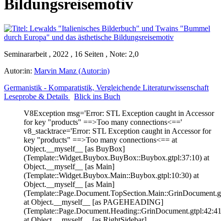
Bildungsreisemotiv
Seminararbeit , 2022 , 16 Seiten , Note: 2,0
Autor:in:
Marvin Manz (Autor:in)
Germanistik - Komparatistik, Vergleichende Literaturwissenschaft
Leseprobe & Details
Blick ins Buch
V8Exception msg='Error: STL Exception caught in Accessor
for key "products" ==>Too many connections<=='
v8_stacktrace='Error: STL Exception caught in Accessor for
key "products" ==>Too many connections<== at
Object.__myself__ [as BuyBox]
(Template::Widget.Buybox.BuyBox::Buybox.gtpl:37:10) at
Object.__myself__ [as Main]
(Template::Widget.Buybox.Main::Buybox.gtpl:10:30) at
Object.__myself__ [as Main]
(Template::Page.Document.TopSection.Main::GrinDocument.gt
at Object.__myself__ [as PAGEHEADING]
(Template::Page.Document.Heading::GrinDocument.gtpl:42:41
at Object.__myself__ [as RightSidebar]