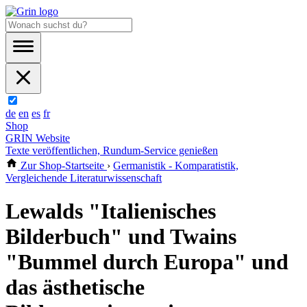
de
en
es
fr
Shop
GRIN Website
Texte veröffentlichen, Rundum-Service genießen
Zur Shop-Startseite
›
Germanistik - Komparatistik,
Vergleichende Literaturwissenschaft
Lewalds "Italienisches
Bilderbuch" und Twains
"Bummel durch Europa" und
das ästhetische