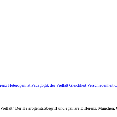
erenz
Heterogenität
Pädagogik der Vielfalt
Gleichheit
Verschiedenheit
C
r Vielfalt? Der Heterogenitätsbegriff und egalitäre Differenz, Münch