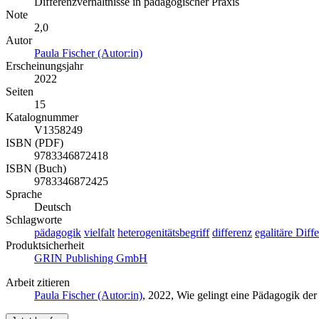
Differenzverhältnisse in pädagogischer Praxis
Note
2,0
Autor
Paula Fischer (Autor:in)
Erscheinungsjahr
2022
Seiten
15
Katalognummer
V1358249
ISBN (PDF)
9783346872418
ISBN (Buch)
9783346872425
Sprache
Deutsch
Schlagworte
pädagogik
vielfalt
heterogenitätsbegriff
differenz
egalitäre Diff
Produktsicherheit
GRIN Publishing GmbH
Arbeit zitieren
Paula Fischer (Autor:in)
, 2022, Wie gelingt eine Pädagogik de