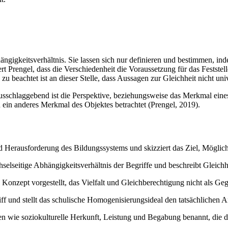
ängigkeitsverhältnis. Sie lassen sich nur definieren und bestimmen, in
rt Prengel, dass die Verschiedenheit die Voraussetzung für das Feststell
u beachtet ist an dieser Stelle, dass Aussagen zur Gleichheit nicht univ
usschlaggebend ist die Perspektive, beziehungsweise das Merkmal eines 
in anderes Merkmal des Objektes betrachtet (Prengel, 2019).
nd Herausforderung des Bildungssystems und skizziert das Ziel, Möglich
hselseitige Abhängigkeitsverhältnis der Begriffe und beschreibt Gleichh
Konzept vorgestellt, das Vielfalt und Gleichberechtigung nicht als Geg
iff und stellt das schulische Homogenisierungsideal den tatsächlichen
 wie soziokulturelle Herkunft, Leistung und Begabung benannt, die d