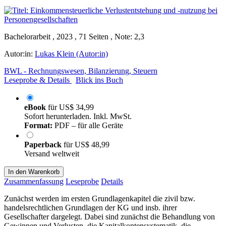
Bachelorarbeit , 2023 , 71 Seiten , Note: 2,3
Autor:in:
Lukas Klein (Autor:in)
BWL - Rechnungswesen, Bilanzierung, Steuern
Leseprobe & Details
Blick ins Buch
eBook
für
US$ 34,99
Sofort herunterladen. Inkl. MwSt.
Format:
PDF – für alle Geräte
Paperback
für
US$ 48,99
Versand weltweit
In den Warenkorb
Zusammenfassung
Leseprobe
Details
Zunächst werden im ersten Grundlagenkapitel die zivil bzw.
handelsrechtlichen Grundlagen der KG und insb. ihrer
Gesellschafter dargelegt. Dabei sind zunächst die Behandlung von
Gewinnen und Verlusten, die Kapitalkontensystematik, die