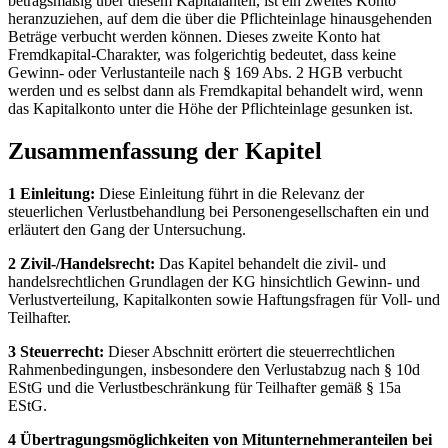
betragsmäßig über diesem Kapitalanteil, ist ein zweites Konto
heranzuziehen, auf dem die über die Pflichteinlage hinausgehenden
Beträge verbucht werden können. Dieses zweite Konto hat
Fremdkapital-Charakter, was folgerichtig bedeutet, dass keine
Gewinn- oder Verlustanteile nach § 169 Abs. 2 HGB verbucht
werden und es selbst dann als Fremdkapital behandelt wird, wenn
das Kapitalkonto unter die Höhe der Pflichteinlage gesunken ist.
Zusammenfassung der Kapitel
1 Einleitung:
Diese Einleitung führt in die Relevanz der
steuerlichen Verlustbehandlung bei Personengesellschaften ein und
erläutert den Gang der Untersuchung.
2 Zivil-/Handelsrecht:
Das Kapitel behandelt die zivil- und
handelsrechtlichen Grundlagen der KG hinsichtlich Gewinn- und
Verlustverteilung, Kapitalkonten sowie Haftungsfragen für Voll- und
Teilhafter.
3 Steuerrecht:
Dieser Abschnitt erörtert die steuerrechtlichen
Rahmenbedingungen, insbesondere den Verlustabzug nach § 10d
EStG und die Verlustbeschränkung für Teilhafter gemäß § 15a
EStG.
4 Übertragungsmöglichkeiten von Mitunternehmeranteilen bei