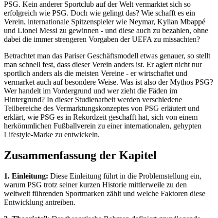
PSG. Kein anderer Sportclub auf der Welt vermarktet sich so
erfolgreich wie PSG. Doch wie gelingt das? Wie schafft es ein
Verein, internationale Spitzenspieler wie Neymar, Kylian Mbappé
und Lionel Messi zu gewinnen - und diese auch zu bezahlen, ohne
dabei die immer strengeren Vorgaben der UEFA zu missachten?
Betrachtet man das Pariser Geschäftsmodell etwas genauer, so stellt
man schnell fest, dass dieser Verein anders ist. Er agiert nicht nur
sportlich anders als die meisten Vereine - er wirtschaftet und
vermarket auch auf besondere Weise. Was ist also der Mythos PSG?
Wer handelt im Vordergrund und wer zieht die Fäden im
Hintergrund? In dieser Studienarbeit werden verschiedene
Teilbereiche des Vermarktungskonzeptes von PSG erläutert und
erklärt, wie PSG es in Rekordzeit geschafft hat, sich von einem
herkömmlichen Fußballverein zu einer internationalen, gehypten
Lifestyle-Marke zu entwickeln.
Zusammenfassung der Kapitel
1. Einleitung:
Diese Einleitung führt in die Problemstellung ein,
warum PSG trotz seiner kurzen Historie mittlerweile zu den
weltweit führenden Sportmarken zählt und welche Faktoren diese
Entwicklung antreiben.