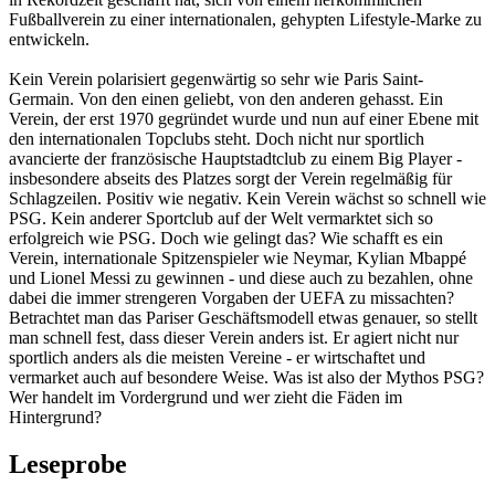
Fußballverein zu einer internationalen, gehypten Lifestyle-Marke zu
entwickeln.
Kein Verein polarisiert gegenwärtig so sehr wie Paris Saint-
Germain. Von den einen geliebt, von den anderen gehasst. Ein
Verein, der erst 1970 gegründet wurde und nun auf einer Ebene mit
den internationalen Topclubs steht. Doch nicht nur sportlich
avancierte der französische Hauptstadtclub zu einem Big Player -
insbesondere abseits des Platzes sorgt der Verein regelmäßig für
Schlagzeilen. Positiv wie negativ. Kein Verein wächst so schnell wie
PSG. Kein anderer Sportclub auf der Welt vermarktet sich so
erfolgreich wie PSG. Doch wie gelingt das? Wie schafft es ein
Verein, internationale Spitzenspieler wie Neymar, Kylian Mbappé
und Lionel Messi zu gewinnen - und diese auch zu bezahlen, ohne
dabei die immer strengeren Vorgaben der UEFA zu missachten?
Betrachtet man das Pariser Geschäftsmodell etwas genauer, so stellt
man schnell fest, dass dieser Verein anders ist. Er agiert nicht nur
sportlich anders als die meisten Vereine - er wirtschaftet und
vermarket auch auf besondere Weise. Was ist also der Mythos PSG?
Wer handelt im Vordergrund und wer zieht die Fäden im
Hintergrund?
Leseprobe