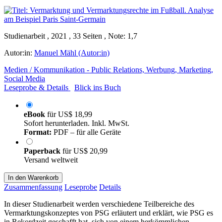
Studienarbeit , 2021 , 33 Seiten , Note: 1,7
Autor:in:
Manuel Mähl (Autor:in)
Medien / Kommunikation - Public Relations, Werbung, Marketing,
Social Media
Leseprobe & Details
Blick ins Buch
eBook
für
US$ 18,99
Sofort herunterladen. Inkl. MwSt.
Format:
PDF – für alle Geräte
Paperback
für
US$ 20,99
Versand weltweit
In den Warenkorb
Zusammenfassung
Leseprobe
Details
In dieser Studienarbeit werden verschiedene Teilbereiche des
Vermarktungskonzeptes von PSG erläutert und erklärt, wie PSG es
in Rekordzeit geschafft hat, sich von einem herkömmlichen