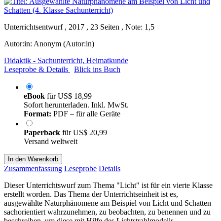
Unterrichtsentwurf , 2017 , 23 Seiten , Note: 1,5
Autor:in:
Anonym (Autor:in)
Didaktik - Sachunterricht, Heimatkunde
Leseprobe & Details
Blick ins Buch
eBook
für
US$ 18,99
Sofort herunterladen. Inkl. MwSt.
Format:
PDF – für alle Geräte
Paperback
für
US$ 20,99
Versand weltweit
In den Warenkorb
Zusammenfassung
Leseprobe
Details
Dieser Unterrichtswurf zum Thema "Licht" ist für ein vierte Klasse
erstellt worden. Das Thema der Unterrichtseinheit ist es,
ausgewählte Naturphänomene am Beispiel von Licht und Schatten
sachorientiert wahrzunehmen, zu beobachten, zu benennen und zu
beschreiben, um diese mit Hilfe des Lichtstrahlmodells,