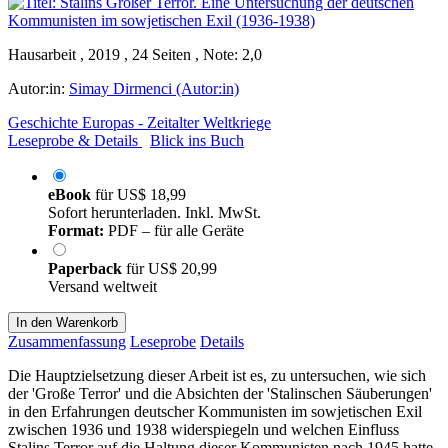
Hausarbeit , 2019 , 24 Seiten , Note: 2,0
Autor:in:
Simay Dirmenci (Autor:in)
Geschichte Europas - Zeitalter Weltkriege
Leseprobe & Details
Blick ins Buch
eBook
für
US$ 18,99
Sofort herunterladen. Inkl. MwSt.
Format:
PDF – für alle Geräte
Paperback
für
US$ 20,99
Versand weltweit
In den Warenkorb
Zusammenfassung
Leseprobe
Details
Die Hauptzielsetzung dieser Arbeit ist es, zu untersuchen, wie sich
der 'Große Terror' und die Absichten der 'Stalinschen Säuberungen'
in den Erfahrungen deutscher Kommunisten im sowjetischen Exil
zwischen 1936 und 1938 widerspiegeln und welchen Einfluss
Stalins Terror auf die Haltung dieser Kommunisten nach 1945 hatte.