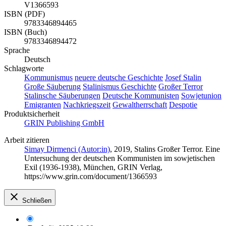
V1366593
ISBN (PDF)
9783346894465
ISBN (Buch)
9783346894472
Sprache
Deutsch
Schlagworte
Kommunismus
neuere deutsche Geschichte
Josef Stalin
Große Säuberung
Stalinismus
Geschichte
Großer Terror
Stalinsche Säuberungen
Deutsche Kommunisten
Sowjetunion
Emigranten
Nachkriegszeit
Gewaltherrschaft
Despotie
Produktsicherheit
GRIN Publishing GmbH
Arbeit zitieren
Simay Dirmenci (Autor:in)
, 2019, Stalins Großer Terror. Eine
Untersuchung der deutschen Kommunisten im sowjetischen
Exil (1936-1938), München, GRIN Verlag,
https://www.grin.com/document/1366593
Schließen