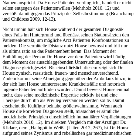
Namen anspricht. Da House Patienten verdinglicht, handelt er nicht
selten entgegen des Patientenwillen (Mehrholz 2010, 12) und
verstößt damit gegen das Prinzip der Selbstbestimmung (Beauchamp
und Childress 2009, 12-13).
Nicht umhin hält sich House während der gesamten Diagnostik
eines Falls im Hintergrund und überlässt seinen Stationsärzten den
Patientenkontakt, um mögliche Arzt-Patienten-Konfrontationen zu
meiden. Die vermittelte Distanz nutzt House bewusst und tritt nur
als ultima ratio an das Patientenbett heran. Das Moment der
Enthüllung der Person Dr. House vor dem Patienten wird häufig
dem Moment der ausschlaggebenden Untersuchung oder der finalen
Diagnose gleichgesetzt. Bis einschließlich diesem zeigt sich Dr.
House zynisch, rassistisch, frauen- und menschenverachtend.
Zudem kommt seine Abneigung gegenüber der Ambulanz hinzu, in
der sich laut House uninteressante Krankheitsfälle und notorisch
lügende Patienten auffinden würden. Damit beweist House einmal
mehr, dass seine medizinische Expertise selektiv ist und eine
Therapie durch ihn als Privileg verstanden werden sollte. Damit
erscheint die Kultfigur beinahe größenwahnsinnig. Wenn auch
House die korrekten Diagnosen stellt, missachtet er sämtliche
medizinische Prinzipien einschließlich humanitärer Verpflichtungen
(Mehrholz 2010, 12). Im direkten Vergleich mit der Arztfigur Dr.
Kildare, dem „Halbgott in Weiß“ (Litten 2012, 267), ist Dr. House
aufgrund seines Zynismus und rebellischen gar medizinunethischen