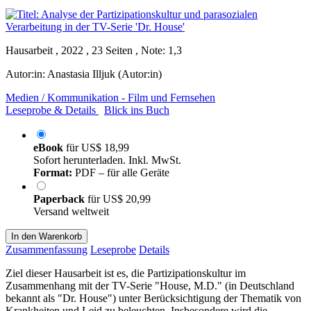
Hausarbeit , 2022 , 23 Seiten , Note: 1,3
Autor:in:
Anastasia Illjuk (Autor:in)
Medien / Kommunikation - Film und Fernsehen
Leseprobe & Details
Blick ins Buch
eBook
für
US$ 18,99
Sofort herunterladen. Inkl. MwSt.
Format:
PDF – für alle Geräte
Paperback
für
US$ 20,99
Versand weltweit
In den Warenkorb
Zusammenfassung
Leseprobe
Details
Ziel dieser Hausarbeit ist es, die Partizipationskultur im
Zusammenhang mit der TV-Serie "House, M.D." (in Deutschland
bekannt als "Dr. House") unter Berücksichtigung der Thematik von
Krankheiten und Leid zu beleuchten. Insbesondere wird die