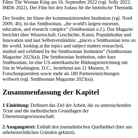
Films The Woman King am 16. September 2022 (vgl. Solly 2022;
IMDb 2022). Der Film bot den Anlass für die historische Thematik.
Der Sender, im Sinne der kommunizierenden Institution (vgl. Nord
2009, 46), ist das Smithsonian, „the world's largest museum,
education, and research complex“ (Smithsonian o.J.). Das Magazin
berichtet über Wissenschaft, Geschichte, Kunst, Populärkultur und
Innovation und laut Selbstverständnis: „places a Smithsonian lens on
the world, looking at the topics and subject matters researched,
studied and exhibited by the Smithsonian Institution“ (Smithsonian
Magazine 2023(a)). Die Smithsonian Institution, oder kurz
Smithsonian, ist eine US-amerikanische Bildungseinrichtung mit
Sitz in Washington, D.C., bestehend aus 21 Museen, 9
Forschungszentren sowie mehr als 180 Partnereinrichtungen
weltweit (vgl. Smithsonian Magazine 2023(a)).
Zusammenfassung der Kapitel
1 Einleitung:
Definiert das Ziel der Arbeit, die zu untersuchenden
Texte und die methodischen Grundlagen der
Übersetzungswissenschaft.
2 Ausgangstext:
Enthält den journalistischen Quellartikel (hier aus
urheberrechtlichen Gründen gekürzt).