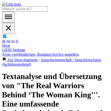
de
en
es
fr
Shop
GRIN Website
Texte veröffentlichen, Rundum-Service genießen
Zur Shop-Startseite
›
Sprachwissenschaft / Sprachforschung
(fachübergreifend)
Textanalyse und Übersetzung
von "The Real Warriors
Behind ‘The Woman King'''.
Eine umfassende