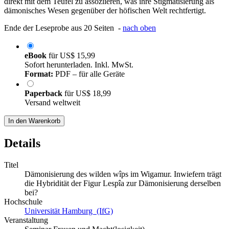
direkt mit dem Teufel zu assoziieren, was ihre Stigmatisierung als
dämonisches Wesen gegenüber der höfischen Welt rechtfertigt.
Ende der Leseprobe aus 20 Seiten -
nach oben
eBook
für
US$ 15,99
Sofort herunterladen. Inkl. MwSt.
Format:
PDF – für alle Geräte
Paperback
für
US$ 18,99
Versand weltweit
In den Warenkorb
Details
Titel
Dämonisierung des wilden wîps im Wigamur. Inwiefern trägt
die Hybridität der Figur Lespîa zur Dämonisierung derselben
bei?
Hochschule
Universität Hamburg (IfG)
Veranstaltung