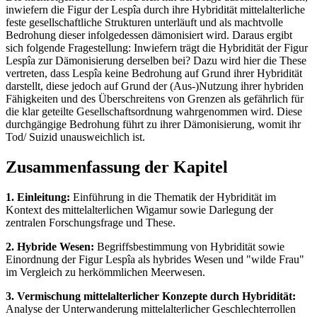
inwiefern die Figur der Lespîa durch ihre Hybridität mittelalterliche
feste gesellschaftliche Strukturen unterläuft und als machtvolle
Bedrohung dieser infolgedessen dämonisiert wird. Daraus ergibt
sich folgende Fragestellung: Inwiefern trägt die Hybridität der Figur
Lespîa zur Dämonisierung derselben bei? Dazu wird hier die These
vertreten, dass Lespîa keine Bedrohung auf Grund ihrer Hybridität
darstellt, diese jedoch auf Grund der (Aus-)Nutzung ihrer hybriden
Fähigkeiten und des Überschreitens von Grenzen als gefährlich für
die klar geteilte Gesellschaftsordnung wahrgenommen wird. Diese
durchgängige Bedrohung führt zu ihrer Dämonisierung, womit ihr
Tod/ Suizid unausweichlich ist.
Zusammenfassung der Kapitel
1. Einleitung:
Einführung in die Thematik der Hybridität im
Kontext des mittelalterlichen Wigamur sowie Darlegung der
zentralen Forschungsfrage und These.
2. Hybride Wesen:
Begriffsbestimmung von Hybridität sowie
Einordnung der Figur Lespîa als hybrides Wesen und "wilde Frau"
im Vergleich zu herkömmlichen Meerwesen.
3. Vermischung mittelalterlicher Konzepte durch Hybridität:
Analyse der Unterwanderung mittelalterlicher Geschlechterrollen