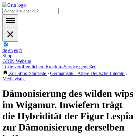
de
en
es
fr
Shop
GRIN Website
Texte veröffentlichen, Rundum-Service genießen
Zur Shop-Startseite
›
Germanistik - Ältere Deutsche Literatur,
Mediävistik
Dämonisierung des wilden wîps
im Wigamur. Inwiefern trägt
die Hybridität der Figur Lespîa
zur Dämonisierung derselben