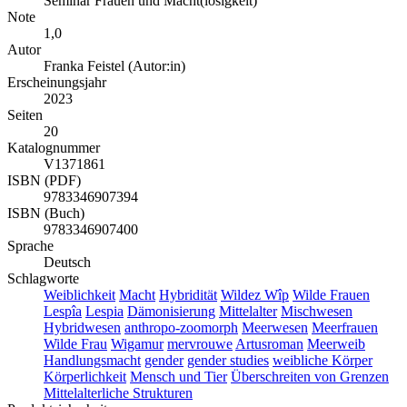
Seminar Frauen und Macht(losigkeit)
Note
1,0
Autor
Franka Feistel (Autor:in)
Erscheinungsjahr
2023
Seiten
20
Katalognummer
V1371861
ISBN (PDF)
9783346907394
ISBN (Buch)
9783346907400
Sprache
Deutsch
Schlagworte
Weiblichkeit
Macht
Hybridität
Wildez Wîp
Wilde Frauen
Lespîa
Lespia
Dämonisierung
Mittelalter
Mischwesen
Hybridwesen
anthropo-zoomorph
Meerwesen
Meerfrauen
Wilde Frau
Wigamur
mervrouwe
Artusroman
Meerweib
Handlungsmacht
gender
gender studies
weibliche Körper
Körperlichkeit
Mensch und Tier
Überschreiten von Grenzen
Mittelalterliche Strukturen