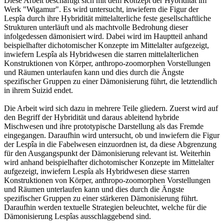
Diese Arbeit beschäftigt sich mit dem Konzept der Hybridität im
Werk "Wigamur". Es wird untersucht, inwiefern die Figur der
Lespîa durch ihre Hybridität mittelalterliche feste gesellschaftliche
Strukturen unterläuft und als machtvolle Bedrohung dieser
infolgedessen dämonisiert wird. Dabei wird im Hauptteil anhand
beispielhafter dichotomischer Konzepte im Mittelalter aufgezeigt,
inwiefern Lespîa als Hybridwesen die starren mittelalterlichen
Konstruktionen von Körper, anthropo-zoomorphen Vorstellungen
und Räumen unterlaufen kann und dies durch die Ängste
spezifischer Gruppen zu einer Dämonisierung führt, die letztendlich
in ihrem Suizid endet.
Die Arbeit wird sich dazu in mehrere Teile gliedern. Zuerst wird auf
den Begriff der Hybridität und daraus ableitend hybride
Mischwesen und ihre prototypische Darstellung als das Fremde
eingegangen. Daraufhin wird untersucht, ob und inwiefern die Figur
der Lespîa in die Fabelwesen einzuordnen ist, da diese Abgrenzung
für den Ausgangspunkt der Dämonisierung relevant ist. Weiterhin
wird anhand beispielhafter dichotomischer Konzepte im Mittelalter
aufgezeigt, inwiefern Lespîa als Hybridwesen diese starren
Konstruktionen von Körper, anthropo-zoomorphen Vorstellungen
und Räumen unterlaufen kann und dies durch die Ängste
spezifischer Gruppen zu einer stärkeren Dämonisierung führt.
Daraufhin werden textuelle Strategien beleuchtet, welche für die
Dämonisierung Lespîas ausschlaggebend sind.