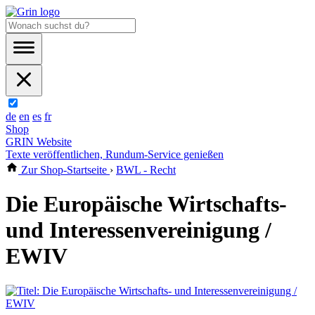
de
en
es
fr
Shop
GRIN Website
Texte veröffentlichen, Rundum-Service genießen
Zur Shop-Startseite
›
BWL - Recht
Die Europäische Wirtschafts-
und Interessenvereinigung /
EWIV