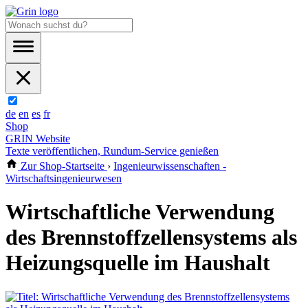
de
en
es
fr
Shop
GRIN Website
Texte veröffentlichen, Rundum-Service genießen
Zur Shop-Startseite
›
Ingenieurwissenschaften -
Wirtschaftsingenieurwesen
Wirtschaftliche Verwendung
des Brennstoffzellensystems als
Heizungsquelle im Haushalt