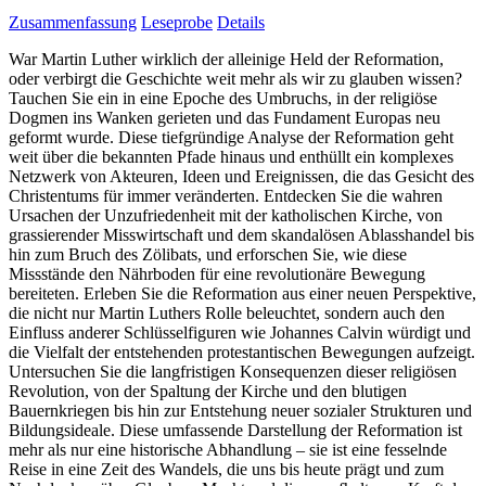
Zusammenfassung
Leseprobe
Details
War Martin Luther wirklich der alleinige Held der Reformation,
oder verbirgt die Geschichte weit mehr als wir zu glauben wissen?
Tauchen Sie ein in eine Epoche des Umbruchs, in der religiöse
Dogmen ins Wanken gerieten und das Fundament Europas neu
geformt wurde. Diese tiefgründige Analyse der Reformation geht
weit über die bekannten Pfade hinaus und enthüllt ein komplexes
Netzwerk von Akteuren, Ideen und Ereignissen, die das Gesicht des
Christentums für immer veränderten. Entdecken Sie die wahren
Ursachen der Unzufriedenheit mit der katholischen Kirche, von
grassierender Misswirtschaft und dem skandalösen Ablasshandel bis
hin zum Bruch des Zölibats, und erforschen Sie, wie diese
Missstände den Nährboden für eine revolutionäre Bewegung
bereiteten. Erleben Sie die Reformation aus einer neuen Perspektive,
die nicht nur Martin Luthers Rolle beleuchtet, sondern auch den
Einfluss anderer Schlüsselfiguren wie Johannes Calvin würdigt und
die Vielfalt der entstehenden protestantischen Bewegungen aufzeigt.
Untersuchen Sie die langfristigen Konsequenzen dieser religiösen
Revolution, von der Spaltung der Kirche und den blutigen
Bauernkriegen bis hin zur Entstehung neuer sozialer Strukturen und
Bildungsideale. Diese umfassende Darstellung der Reformation ist
mehr als nur eine historische Abhandlung – sie ist eine fesselnde
Reise in eine Zeit des Wandels, die uns bis heute prägt und zum