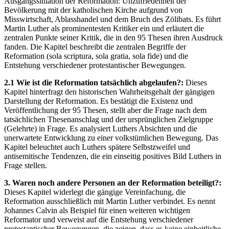
Ausgangssituation der Reformation: Unzufriedenheit der
Bevölkerung mit der katholischen Kirche aufgrund von
Misswirtschaft, Ablasshandel und dem Bruch des Zölibats. Es führt
Martin Luther als prominentesten Kritiker ein und erläutert die
zentralen Punkte seiner Kritik, die in den 95 Thesen ihren Ausdruck
fanden. Die Kapitel beschreibt die zentralen Begriffe der
Reformation (sola scriptura, sola gratia, sola fide) und die
Entstehung verschiedener protestantischer Bewegungen.
2.1 Wie ist die Reformation tatsächlich abgelaufen?:
Dieses
Kapitel hinterfragt den historischen Wahrheitsgehalt der gängigen
Darstellung der Reformation. Es bestätigt die Existenz und
Veröffentlichung der 95 Thesen, stellt aber die Frage nach dem
tatsächlichen Thesenanschlag und der ursprünglichen Zielgruppe
(Gelehrte) in Frage. Es analysiert Luthers Absichten und die
unerwartete Entwicklung zu einer volkstümlichen Bewegung. Das
Kapitel beleuchtet auch Luthers spätere Selbstzweifel und
antisemitische Tendenzen, die ein einseitig positives Bild Luthers in
Frage stellen.
3. Waren noch andere Personen an der Reformation beteiligt?:
Dieses Kapitel widerlegt die gängige Vereinfachung, die
Reformation ausschließlich mit Martin Luther verbindet. Es nennt
Johannes Calvin als Beispiel für einen weiteren wichtigen
Reformator und verweist auf die Entstehung verschiedener
protestantischer Bewegungen, die zeigen, dass es keine einheitliche